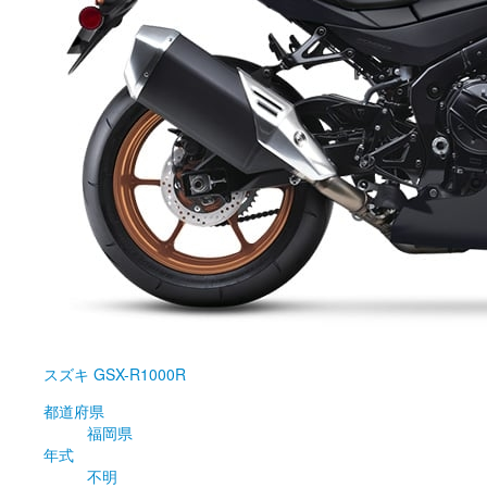
スズキ
GSX-R1000R
都道府県
福岡県
年式
不明