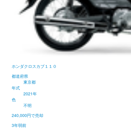
ホンダ
クロスカブ１１０
都道府県
東京都
年式
2021年
色
不明
240,000円
で売却
3年弱前