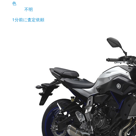
色
不明
1分前
に査定依頼