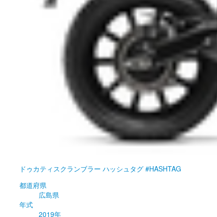
ドゥカティ
スクランブラー ハッシュタグ #HASHTAG
都道府県
広島県
年式
2019年