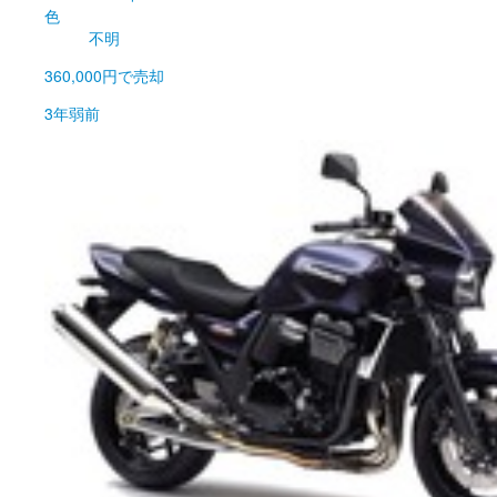
色
不明
360,000円
で売却
3年弱前