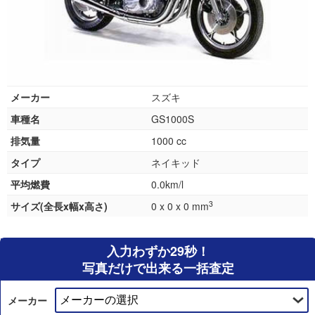
メーカー
スズキ
車種名
GS1000S
排気量
1000 cc
タイプ
ネイキッド
平均燃費
0.0km/l
3
サイズ(全長x幅x高さ)
0 x 0 x 0 mm
入力わずか29秒！
写真だけで出来る一括査定
メーカー