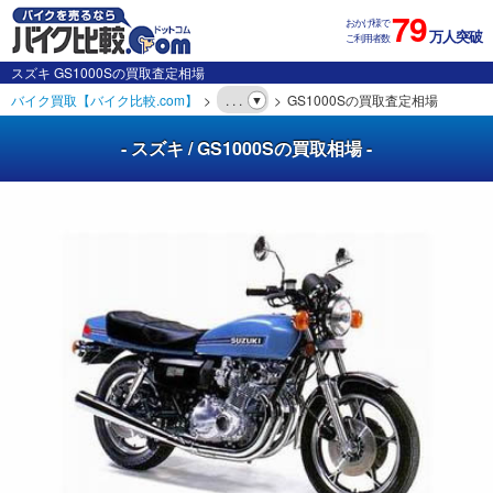
79
おかげ様で
万人突破
ご利用者数
スズキ GS1000Sの買取査定相場
バイク買取【バイク比較.com】
. . .
GS1000Sの買取査定相場
- スズキ / GS1000Sの買取相場 -