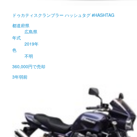
ドゥカティ
スクランブラー ハッシュタグ #HASHTAG
都道府県
広島県
年式
2019年
色
不明
360,000円
で売却
3年弱前