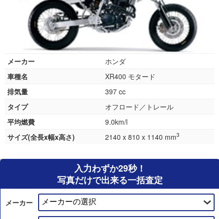
メーカー
ホンダ
車種名
XR400 モタード
排気量
397 cc
タイプ
オフロード／トレール
平均燃費
9.0km/l
3
サイズ(全長x幅x高さ)
2140 x 810 x 1140 mm
入力わずか29秒！
写真だけで出来る一括査定
メーカー