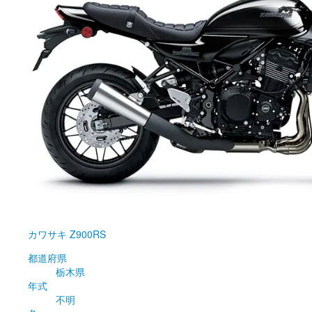
カワサキ
Z900RS
都道府県
栃木県
年式
不明