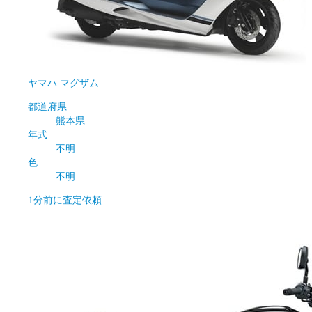
ヤマハ
マグザム
都道府県
熊本県
年式
不明
色
不明
1分前
に査定依頼