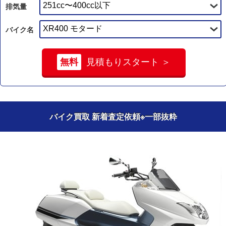
排気量
バイク名
無料
見積もりスタート ＞
バイク買取 新着査定依頼
※一部抜粋