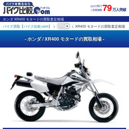
79
おかげ様で
万人突破
ご利用者数
ホンダ XR400 モタードの買取査定相場
バイク買取【バイク比較.com】
. . .
XR400 モタードの買取査定相場
- ホンダ / XR400 モタードの買取相場 -