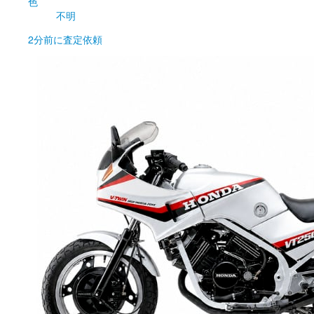
色
不明
2分前
に査定依頼