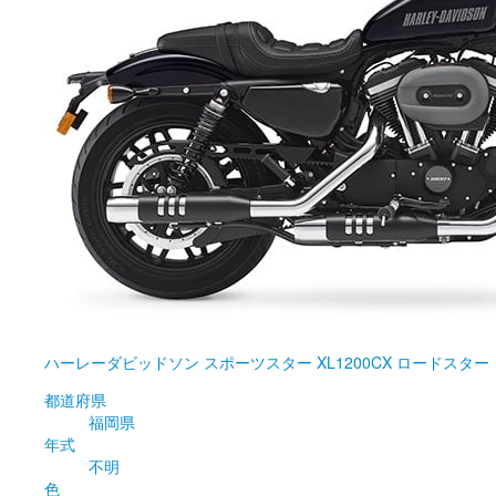
ハーレーダビッドソン
スポーツスター XL1200CX ロードスター
都道府県
福岡県
年式
不明
色