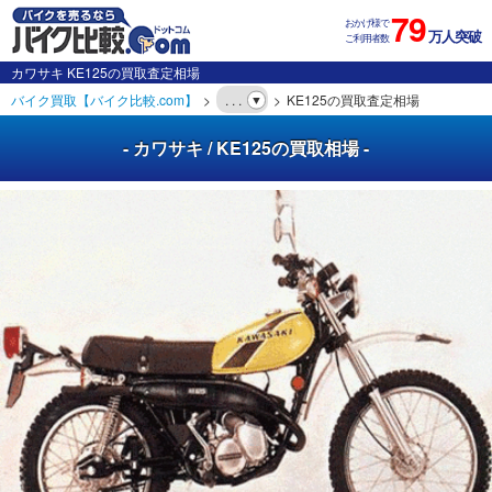
79
おかげ様で
万人突破
ご利用者数
カワサキ KE125の買取査定相場
バイク買取【バイク比較.com】
. . .
KE125の買取査定相場
- カワサキ / KE125の買取相場 -