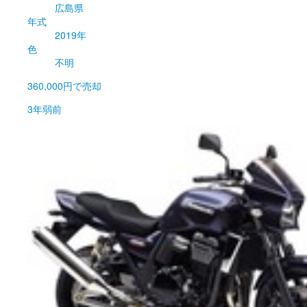
広島県
年式
2019年
色
不明
360,000円
で売却
3年弱前