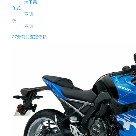
埼玉県
年式
不明
色
不明
27分前
に査定依頼