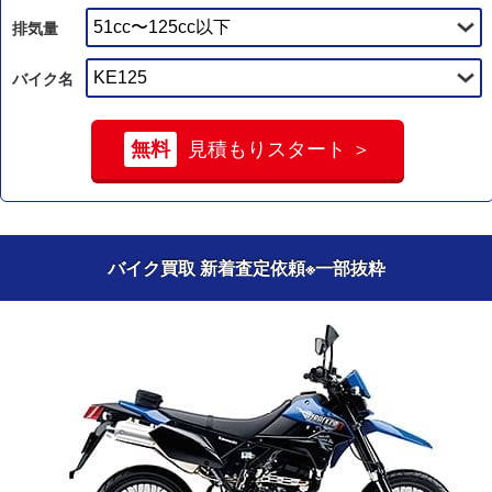
排気量
バイク名
無料
見積もりスタート ＞
バイク買取 新着査定依頼
※一部抜粋