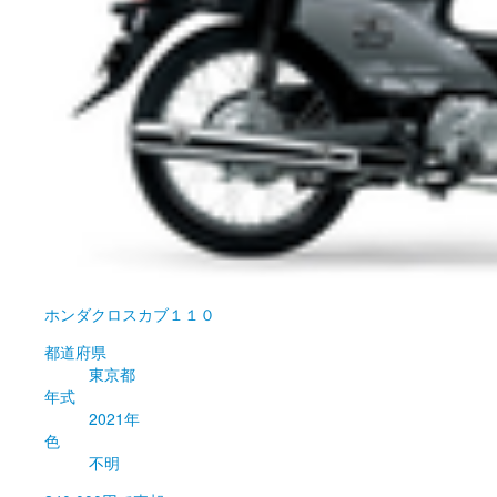
ホンダ
クロスカブ１１０
都道府県
東京都
年式
2021年
色
不明