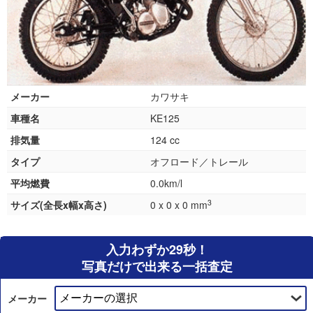
メーカー
カワサキ
車種名
KE125
排気量
124 cc
タイプ
オフロード／トレール
平均燃費
0.0km/l
3
サイズ(全長x幅x高さ)
0 x 0 x 0 mm
入力わずか29秒！
写真だけで出来る一括査定
メーカー