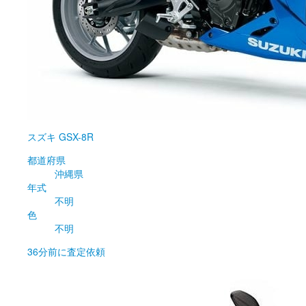
スズキ
GSX-8R
都道府県
沖縄県
年式
不明
色
不明
36分前
に査定依頼