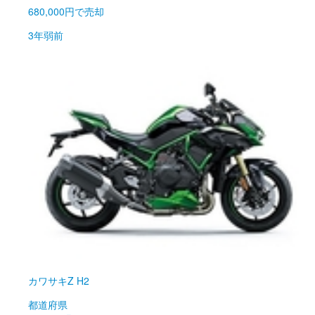
680,000円
で売却
3年弱前
カワサキ
Z H2
都道府県