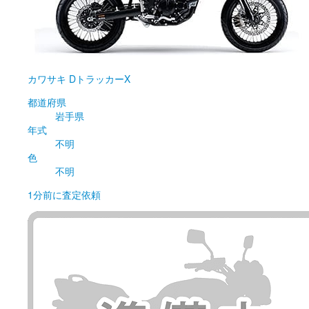
カワサキ
DトラッカーX
都道府県
岩手県
年式
不明
色
不明
1分前
に査定依頼