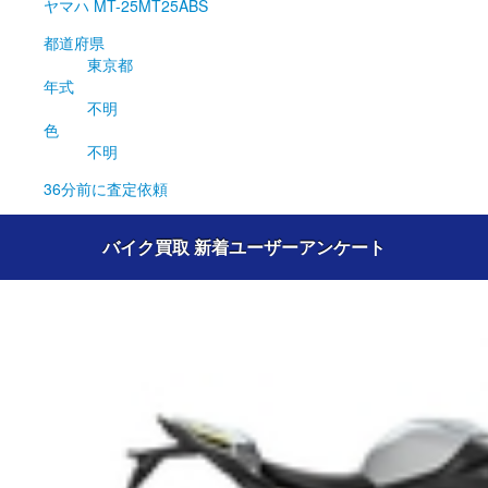
ヤマハ
MT-25MT25ABS
都道府県
東京都
年式
不明
色
不明
36分前
に査定依頼
バイク買取 新着ユーザーアンケート