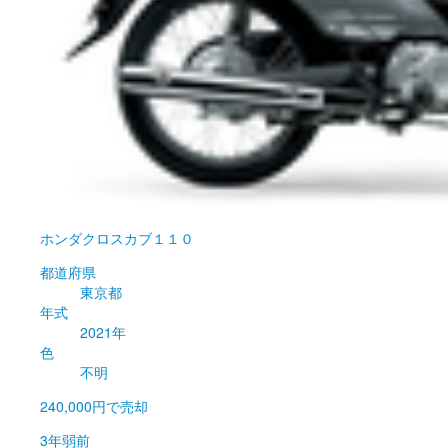
ホンダ
クロスカブ１１０
都道府県
東京都
年式
2021年
色
不明
240,000円
で売却
3年弱前