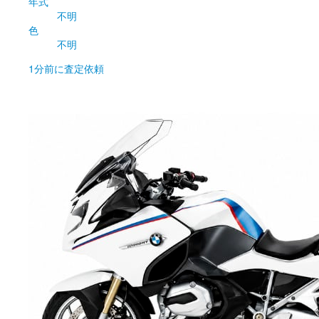
年式
不明
色
不明
1分前
に査定依頼