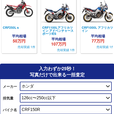
CRF250L s
CRF1100Lアフリカツ
CRF1000L アフリカツ
イン アドベンチャース
イン
ポーツ/ES
平均相場
平均相場
平均相場
50万円
77万円
107万円
売却実績 1件
売却実績 1
売却実績 1件
入力わずか29秒！
写真だけで出来る一括査定
メーカー
排気量
バイク名