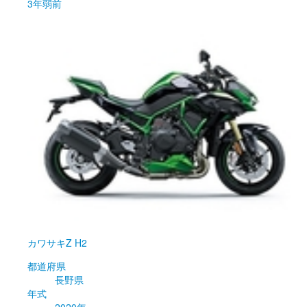
3年弱前
カワサキ
Z H2
都道府県
長野県
年式