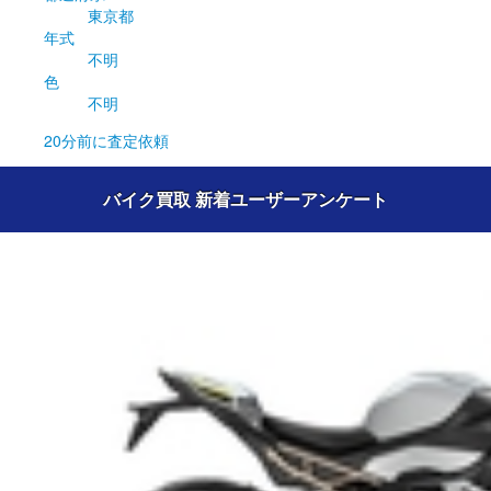
東京都
年式
不明
色
不明
20分前
に査定依頼
バイク買取 新着ユーザーアンケート