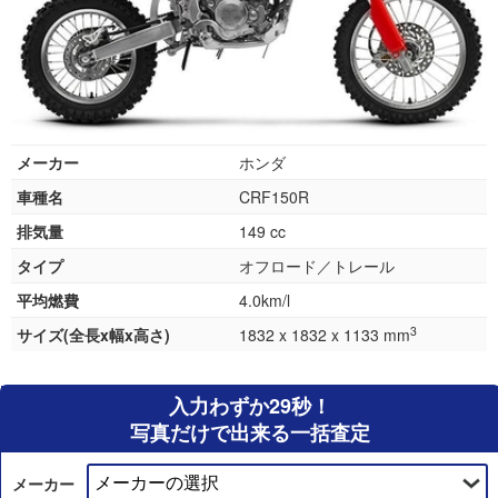
メーカー
ホンダ
車種名
CRF150R
排気量
149 cc
タイプ
オフロード／トレール
平均燃費
4.0km/l
3
サイズ(全長x幅x高さ)
1832 x 1832 x 1133 mm
入力わずか29秒！
写真だけで出来る一括査定
メーカー