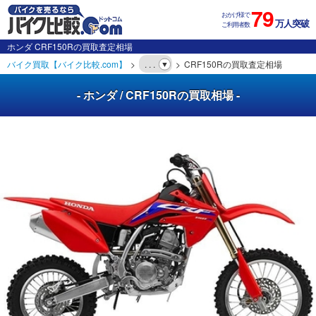
79
おかげ様で
万人突破
ご利用者数
ホンダ CRF150Rの買取査定相場
バイク買取【バイク比較.com】
. . .
CRF150Rの買取査定相場
- ホンダ / CRF150Rの買取相場 -