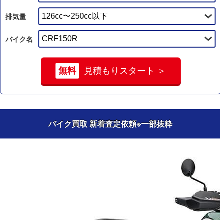
排気量
バイク名
無料
見積もりスタート ＞
バイク買取 新着査定依頼
※一部抜粋