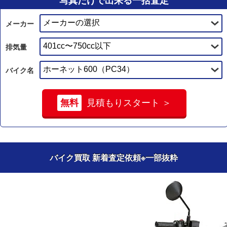
メーカー
排気量
バイク名
無料
見積もりスタート ＞
バイク買取 新着査定依頼
※一部抜粋