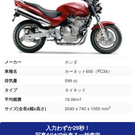
メーカー
ホンダ
車種名
ホーネット600（PC34）
排気量
599 cc
タイプ
ネイキッド
平均燃費
16.0km/l
3
サイズ(全長x幅x高さ)
2040 x 740 x 1055 mm
入力わずか29秒！
写真だけで出来る一括査定