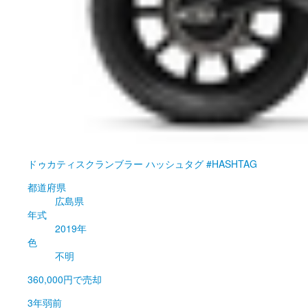
ドゥカティ
スクランブラー ハッシュタグ #HASHTAG
都道府県
広島県
年式
2019年
色
不明
360,000円
で売却
3年弱前