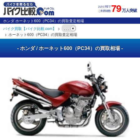
79
おかげ様で
万人突破
ご利用者数
ホンダ ホーネット600（PC34）の買取査定相場
バイク買取【バイク比較.com】
. . .
ホーネット600（PC34）の買取査定相場
- ホンダ / ホーネット600（PC34）の買取相場 -