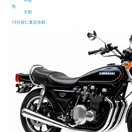
色
不明
13分前
に査定依頼