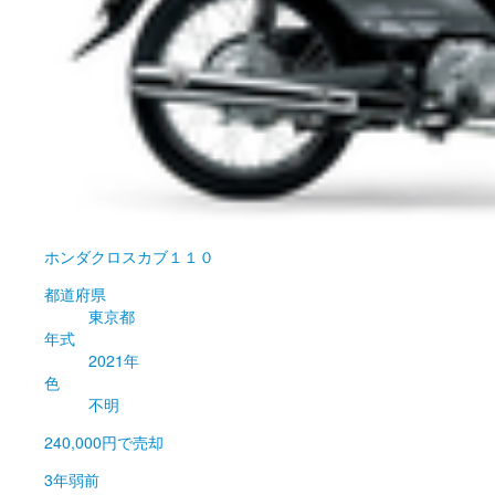
ホンダ
クロスカブ１１０
都道府県
東京都
年式
2021年
色
不明
240,000円
で売却
3年弱前