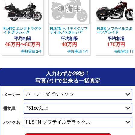
FLHTC エレクトラグラ
FLSTN ヘリテイジソフ
FLSB ソフテイルスポ
イド クラシック
テイルノスタルジア
ーツグライド
平均相場
平均相場
平均相場
46万円〜50万円
40万円
170万円
売却実績 2件
売却実績 1件
売却実績 1
入力わずか29秒！
写真だけで出来る一括査定
メーカー
排気量
バイク名