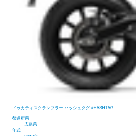
ドゥカティ
スクランブラー ハッシュタグ #HASHTAG
都道府県
広島県
年式
2019年