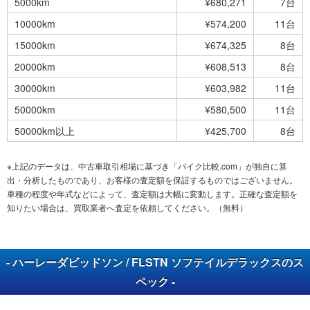
5000km
¥680,271
7台
10000km
¥574,200
11台
15000km
¥674,325
8台
20000km
¥608,513
8台
30000km
¥603,982
11台
50000km
¥580,500
11台
50000km以上
¥425,700
8台
※上記のデータは、中古車取引相場に基づき「バイク比較.com」が独自に算
出・分析したものであり、お客様の査定額を保証するものではございません。
車種の程度や年式などによって、査定額は大幅に変動します。正確な査定額を
知りたい場合は、買取業者へ査定を依頼してください。（無料）
- ハーレーダビッドソン / FLSTN ソフテイルデラックスのス
ペック -