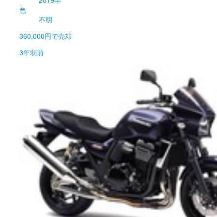
色
不明
360,000円
で売却
3年弱前