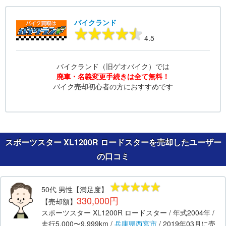
バイクランド
4.5
バイクランド（旧ゲオバイク）では
廃車・名義変更手続きは全て無料！
バイク売却初心者の方におすすめです
スポーツスター XL1200R ロードスターを売却したユーザー
の口コミ
50代
男性
【満足度】
330,000円
【売却額】
スポーツスター XL1200R ロードスター
/ 年式
2004年
/
走行
5,000〜9,999km
/
兵庫県
西宮市
/
2019年03月
に売