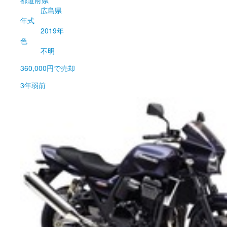
広島県
年式
2019年
色
不明
360,000円
で売却
3年弱前