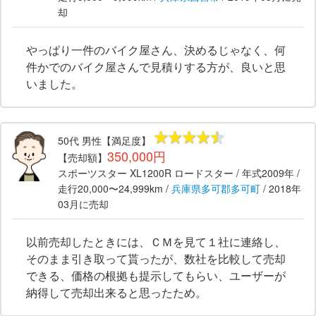
却
やっぱり一件のバイク屋さん、決めるじゃなく、何
件かでのバイク屋さんで見積りする方が、良いと思
いました。
50代
男性
【満足度】
350,000円
【売却額】
スポーツスター XL1200R ロードスター
/ 年式
2009年
/
走行
20,000〜24,999km
/
兵庫県
多可郡多可町
/
2018年
03月
に売却
以前売却したときには、ＣＭを見て１社に連絡し、
そのまま引き取って貰ったが、数社を比較して売却
できる、価格の根拠も提示してもらい、ユーザーが
納得して売却出来ると思ったため。