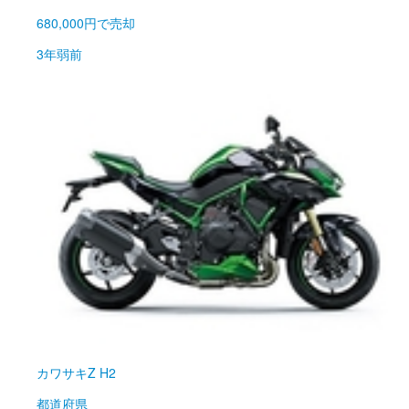
680,000円
で売却
3年弱前
カワサキ
Z H2
都道府県