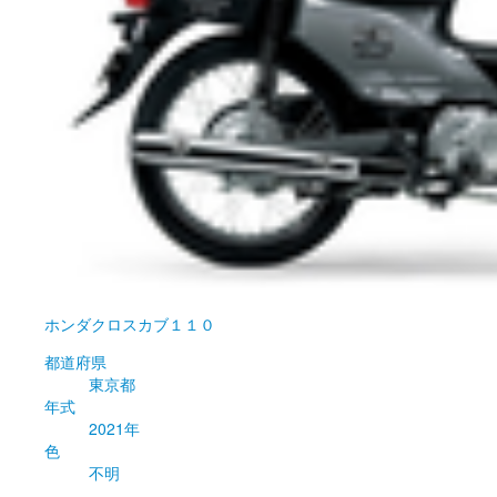
ホンダ
クロスカブ１１０
都道府県
東京都
年式
2021年
色
不明