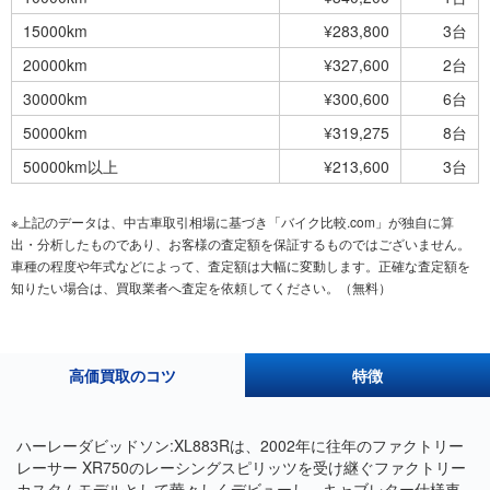
15000km
¥283,800
3台
20000km
¥327,600
2台
30000km
¥300,600
6台
50000km
¥319,275
8台
50000km以上
¥213,600
3台
※上記のデータは、中古車取引相場に基づき「バイク比較.com」が独自に算
出・分析したものであり、お客様の査定額を保証するものではございません。
車種の程度や年式などによって、査定額は大幅に変動します。正確な査定額を
知りたい場合は、買取業者へ査定を依頼してください。（無料）
高価買取のコツ
特徴
ハーレーダビッドソン:XL883Rは、2002年に往年のファクトリー
レーサー XR750のレーシングスピリッツを受け継ぐファクトリー
カスタムモデルとして華々しくデビューし、キャブレター仕様車