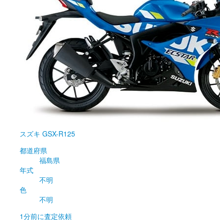
スズキ
GSX-R125
都道府県
福島県
年式
不明
色
不明
1分前
に査定依頼