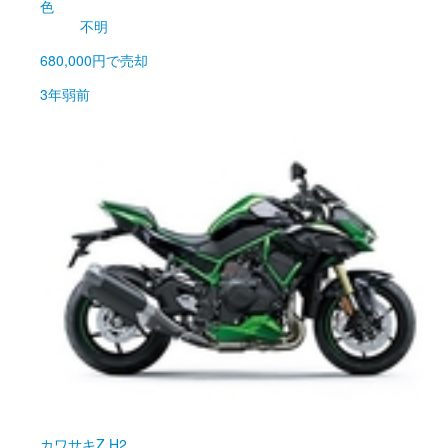
色
不明
680,000円
で売却
3年弱前
カワサキ
Z H2