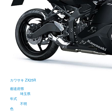
カワサキ
ZX25R
都道府県
埼玉県
年式
不明
色