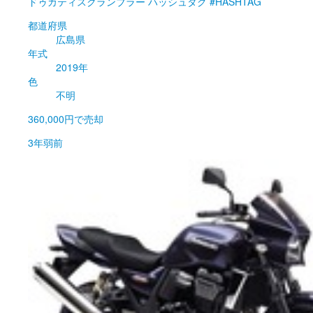
ドゥカティ
スクランブラー ハッシュタグ #HASHTAG
都道府県
広島県
年式
2019年
色
不明
360,000円
で売却
3年弱前