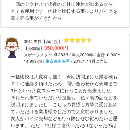
一回のアクセスで複数の会社に連絡が出来るから、
とても便利です、他社と比較する事によりバイクを
高く売る事ができたから
30代
男性
【満足度】
350,000円
【売却額】
スポーツスター XL883R
/ 年式
2009年
/ 走行
10,000〜
14,999km
/
東京都
中央区
/
2018年11月
に売却
一括比較は大変有り難く、今回訪問頂けた業者様も
すぐに連絡を頂けたため、問い合わせから売却まで
3日という大変スムーズに行うことが出来ました。
それぞれ来ていただいた担当も、色々裏の話などを
説明頂けましたし、こちらの要望も真摯に受け止め
ていただける業者様でしたので大変助かりました。
友人がバイク売却などを行う際はぜひ勧めたいと思
います。 ただ、1社様ご連絡いただけなかったのは