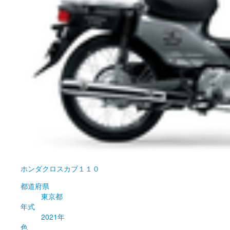
ホンダ
クロスカブ１１０
都道府県
東京都
年式
2021年
色