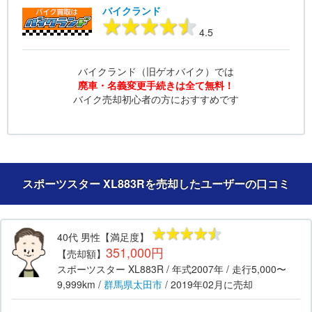
バイクランド
4.5
バイクランド（旧ゲオバイク）では
廃車・名義変更手続きは全て無料！
バイク売却初心者の方におすすめです
スポーツスター XL883Rを売却したユーザーの口コミ
40代
男性
【満足度】
351,000円
【売却額】
スポーツスター XL883R
/ 年式
2007年
/ 走行
5,000〜
9,999km
/
群馬県
太田市
/
2019年02月
に売却