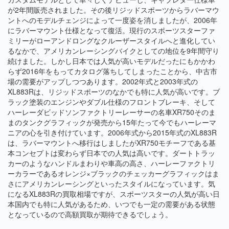
が2年間販売されました。その後リジッドスポーツからラバーマウ
ントへのモデルチェンジによって一度姿を消しましたが、2006年
にラバーマウント仕様となって復活。現行のスポーツスターファ
ミリーがローアンドロングなクルーザースタイルへと進化してい
るなかで、アメリカンレーシングバイクとしての地位を9年間守り
続けました。しかし日本では人気が高いモデルだったにもかかわ
らず2016年をもってカタログ落ちしてしまったことから、中古市
場の需要がアップしつつあります。2002年式と2003年式の
XL883Rは、リジッドスポーツのなかでも特に人気が高いです。ブ
ラック塗装のエンジンやダブル仕様のフロントブレーキ、そして
ハーレーダビッドソンファクトリーレーサーの名車XR750そのま
まのタンクグラフィックが発売から15年たって今でもハーレーマ
ニアの心を引き付けています。2006年式から2015年式のXL883R
は、ラバーマウントへ移行はしましたがXR750モチーフである基
本コンセプトは変わらず日本での人気は高いです。ダートトラッ
カーのようなハンドルまわりや車高の高さ、ハーレーファクトリ
ーカラーであるオレンジ×ブラックのチェッカーグラフィックはま
さにアメリカンレーシングといったスタイルになっています。気
になるXL883Rの買取相場ですが、スポーツスターの人気が高い日
本国内でも特に人気があるため、いつでも一定の需要がある状態
となっているので高額買取が期待できるでしょう。