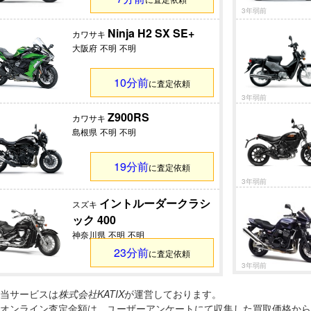
3年弱前
Ninja H2 SX SE+
カワサキ
大阪府
不明
不明
10分前
に査定依頼
3年弱前
Z900RS
カワサキ
島根県
不明
不明
19分前
に査定依頼
3年弱前
イントルーダークラシ
スズキ
ック 400
神奈川県
不明
不明
23分前
に査定依頼
3年弱前
当サービスは
株式会社KATIX
が運営しております。
オンライン査定金額は、ユーザーアンケートにて収集した買取価格から