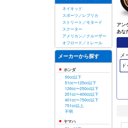
ネイキッド
スポーツ／レプリカ
ストリート／モタード
アン
スクーター
あな
アメリカン／クルーザー
オフロード／トレール
メ
メーカーから探す
ホンダ
50cc以下
51cc〜125cc以下
126cc〜250cc以下
251cc〜400cc以下
401cc〜750cc以下
751cc以上
不明
ヤマハ