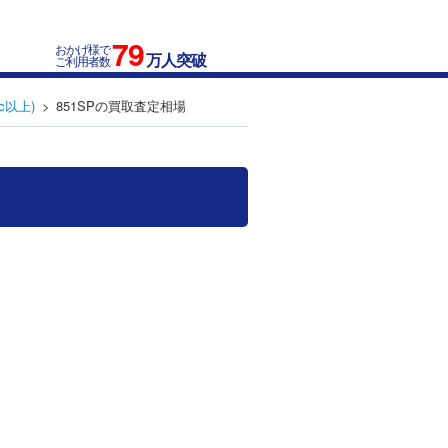
79
おかげ様で
万人突破
ご利用者数
c以上)
851SPの買取査定相場