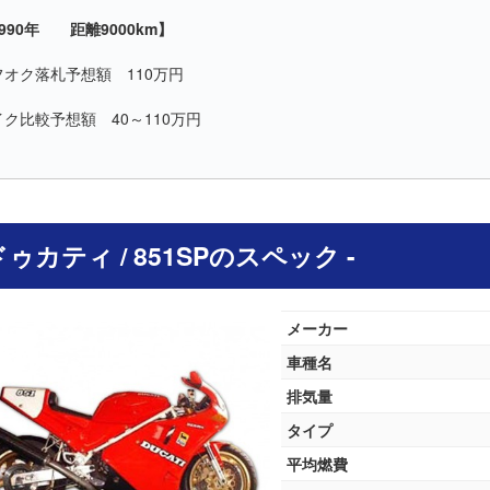
990年 距離9000km】
フオク落札予想額 110万円
イク比較予想額 40～110万円
 ドゥカティ / 851SPのスペック -
メーカー
車種名
排気量
タイプ
平均燃費