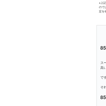
※上
ので
定を
8
ス
高
で
そ
8