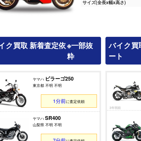
サイズ(全長x幅x高さ)
イク買取 新着査定依
※一部抜
バイク買
粋
ート
ビラーゴ250
ヤマハ
東京都
不明
不明
1分前
に査定依頼
3年弱前
SR400
ヤマハ
山梨県
不明
不明
7分前
に査定依頼