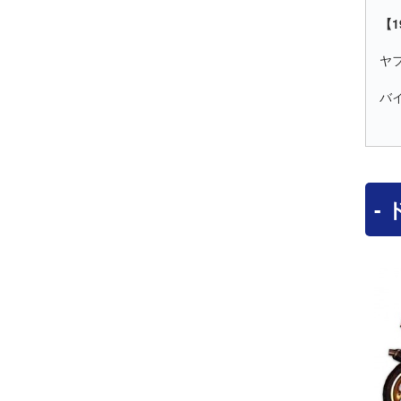
【1
ヤ
バ
-