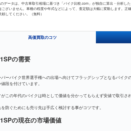
記のデータは、中古車取引相場に基づき「バイク比較.com」が独自に算出・分析し
はございません。車種の程度や年式などによって、査定額は大幅に変動します。正
依頼してください。（無料）
高価買取のコツ
51SPの需要
ーパーバイク世界選手権への出場へ向けてフラッグシップとなるバイクの開
い値段を付けています。
すがこの年代のバイクは時として価値を分かってもらえず安値で取引さ
れを防ぐためにも売り先は手広く検討する事がコツです。
51SPの現在の市場価値