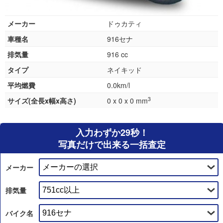
メーカー
ドゥカティ
車種名
916セナ
排気量
916 cc
タイプ
ネイキッド
平均燃費
0.0km/l
3
サイズ(全長x幅x高さ)
0 x 0 x 0 mm
入力わずか29秒！
写真だけで出来る一括査定
メーカー
排気量
バイク名