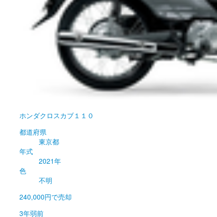
ホンダ
クロスカブ１１０
都道府県
東京都
年式
2021年
色
不明
240,000円
で売却
3年弱前