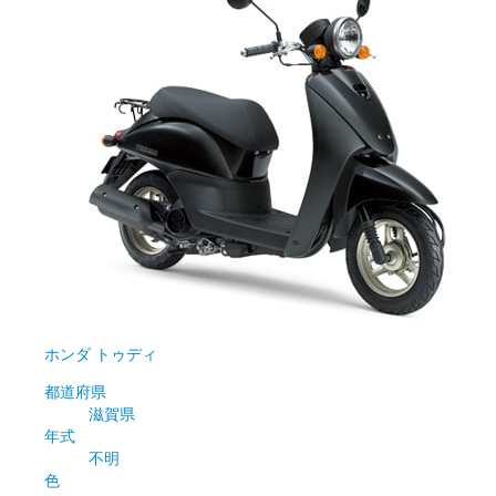
ホンダ
トゥディ
都道府県
滋賀県
年式
不明
色