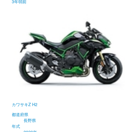
3年弱前
カワサキ
Z H2
都道府県
長野県
年式