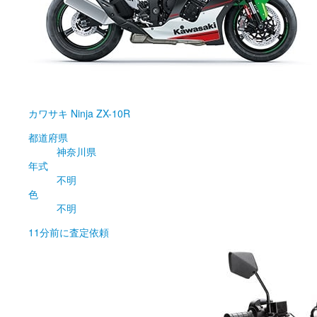
カワサキ
Ninja ZX-10R
都道府県
神奈川県
年式
不明
色
不明
11分前
に査定依頼