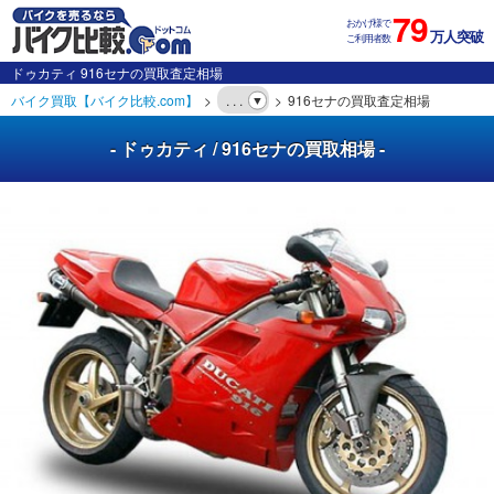
79
おかげ様で
万人突破
ご利用者数
ドゥカティ 916セナの買取査定相場
バイク買取【バイク比較.com】
. . .
916セナの買取査定相場
- ドゥカティ / 916セナの買取相場 -