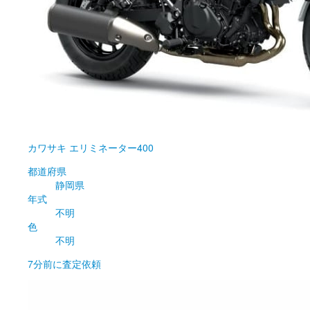
カワサキ
エリミネーター400
都道府県
静岡県
年式
不明
色
不明
7分前
に査定依頼