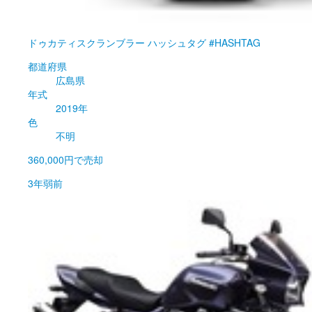
ドゥカティ
スクランブラー ハッシュタグ #HASHTAG
都道府県
広島県
年式
2019年
色
不明
360,000円
で売却
3年弱前