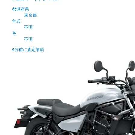
都道府県
東京都
年式
不明
色
不明
4分前
に査定依頼