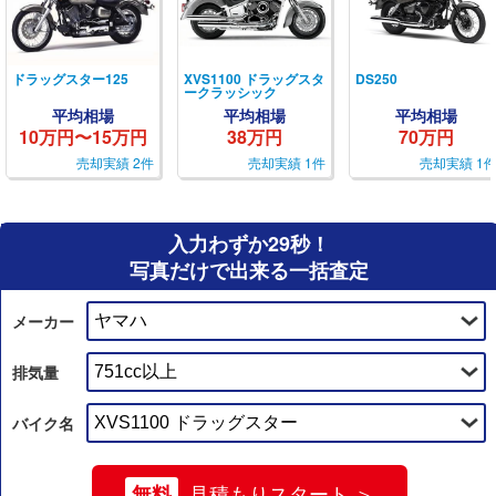
ドラッグスター125
XVS1100 ドラッグスタ
DS250
ークラッシック
平均相場
平均相場
平均相場
10万円〜15万円
38万円
70万円
売却実績 2件
売却実績 1件
売却実績 1
入力わずか29秒！
写真だけで出来る一括査定
メーカー
排気量
バイク名
無料
見積もりスタート ＞