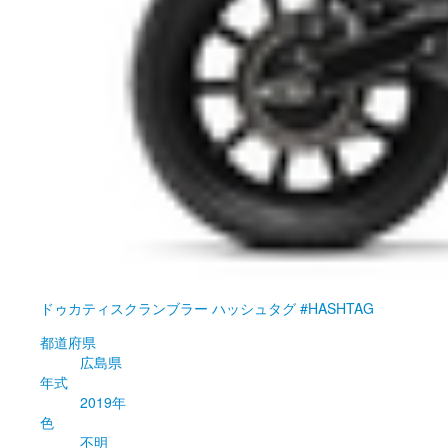
ドゥカティ
スクランブラー ハッシュタグ #HASHTAG
都道府県
広島県
年式
2019年
色
不明