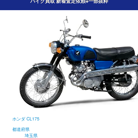
バイク買取 新着査定依頼
※一部抜粋
ホンダ
CL175
都道府県
埼玉県