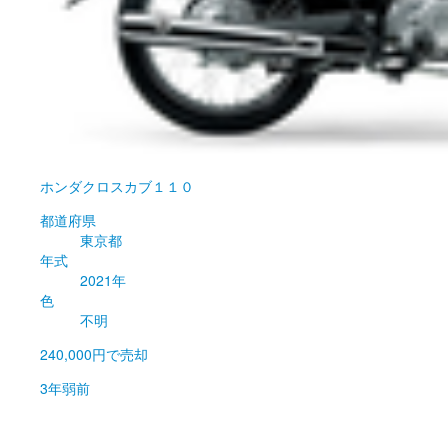
ホンダ
クロスカブ１１０
都道府県
東京都
年式
2021年
色
不明
240,000円
で売却
3年弱前