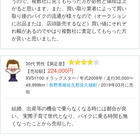
うので、複数社に見てもらった方が必然と値段は上
がると思います。また、買い取り業者によって買い
取り後のバイクの流通が様々なので（オークション
に出品または、店頭販売するなど）買い値にそれぞ
れ幅があるのでやはり複数社に査定してもらった方
が良いと思いました。
30代
男性
【満足度】
224,000円
【売却額】
XVS1100 ドラッグスター
/ 年式
2008年
/ 走行
30,000〜
49,999km
/
長野県
南佐久郡佐久穂町
/
2019年03月
に売
却
結婚、出産等の機会で乗らなくなる時には都合が良
い。 実際子育て世代となり、バイクに乗る時間も無
くなったことから売却した。