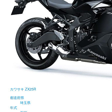
カワサキ
ZX25R
都道府県
埼玉県
年式