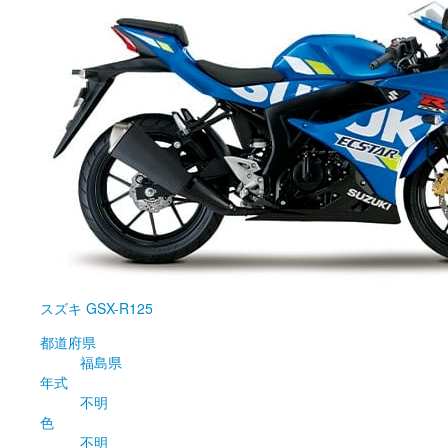
スズキ
GSX-R125
都道府県
福島県
年式
不明
色
不明