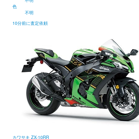
不明
色
不明
10分前
に査定依頼
カワサキ
ZX-10RR