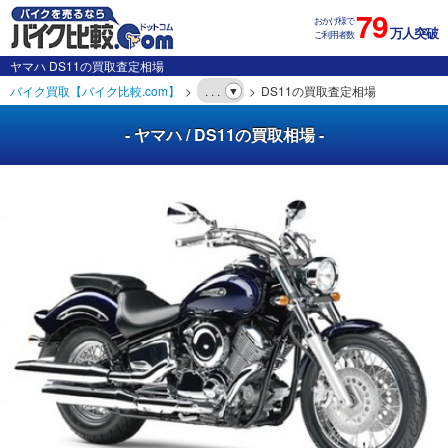
79
おかげ様で
万人突破
ご利用者数
ヤマハ DS11の買取査定相場
バイク買取【バイク比較.com】
. . .
DS11の買取査定相場
- ヤマハ / DS11の買取相場 -