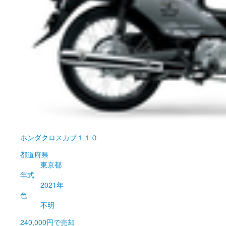
ホンダ
クロスカブ１１０
都道府県
東京都
年式
2021年
色
不明
240,000円
で売却