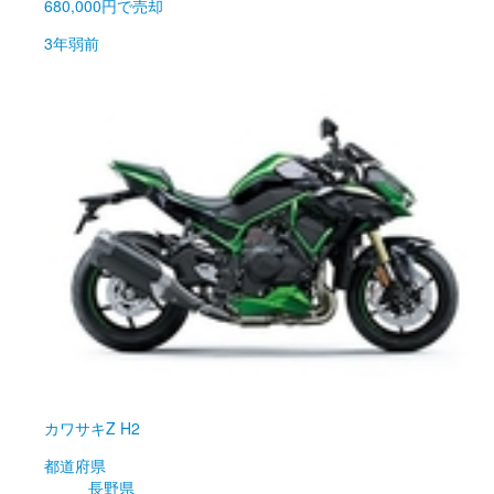
680,000円
で売却
3年弱前
カワサキ
Z H2
都道府県
長野県