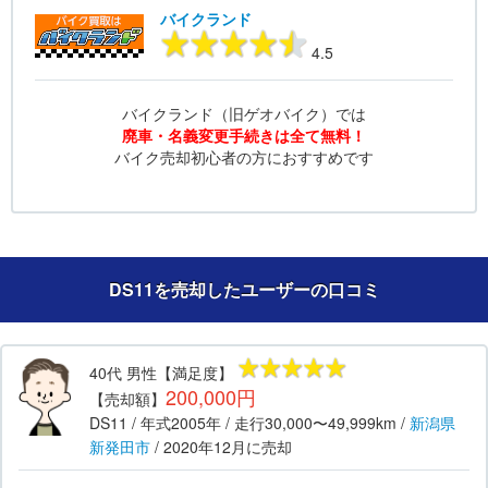
バイクランド
4.5
バイクランド（旧ゲオバイク）では
廃車・名義変更手続きは全て無料！
バイク売却初心者の方におすすめです
DS11を売却したユーザーの口コミ
40代
男性
【満足度】
200,000円
【売却額】
DS11
/ 年式
2005年
/ 走行
30,000〜49,999km
/
新潟県
新発田市
/
2020年12月
に売却