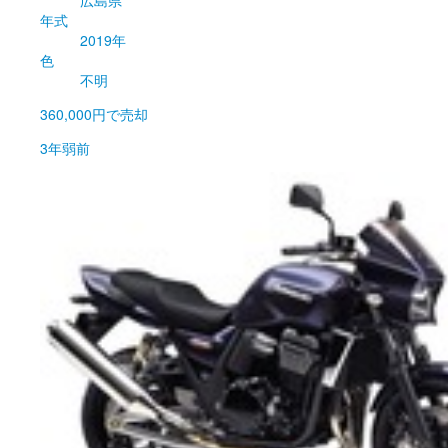
広島県
年式
2019年
色
不明
360,000円
で売却
3年弱前