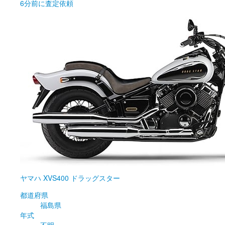
6分前
に査定依頼
ヤマハ
XVS400 ドラッグスター
都道府県
福島県
年式