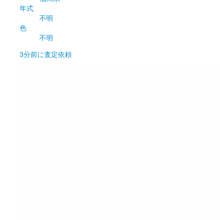
年式
不明
色
不明
3分前
に査定依頼