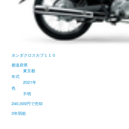
ホンダ
クロスカブ１１０
都道府県
東京都
年式
2021年
色
不明
240,000円
で売却
3年弱前