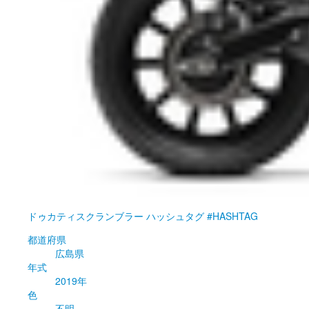
ドゥカティ
スクランブラー ハッシュタグ #HASHTAG
都道府県
広島県
年式
2019年
色
不明