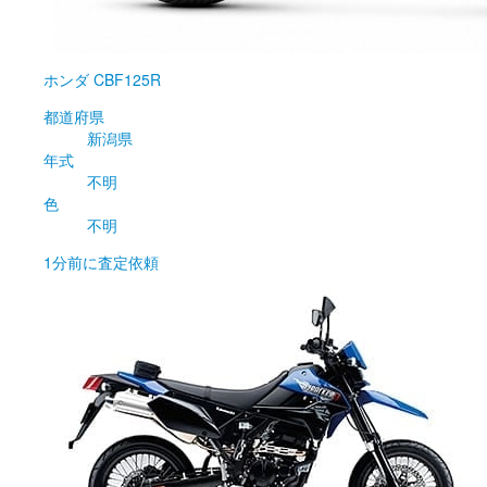
ホンダ
CBF125R
都道府県
新潟県
年式
不明
色
不明
1分前
に査定依頼