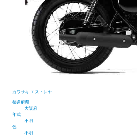
カワサキ
エストレヤ
都道府県
大阪府
年式
不明
色
不明