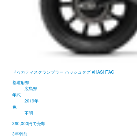
ドゥカティ
スクランブラー ハッシュタグ #HASHTAG
都道府県
広島県
年式
2019年
色
不明
360,000円
で売却
3年弱前