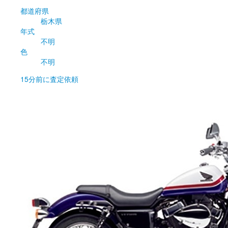
都道府県
栃木県
年式
不明
色
不明
15分前
に査定依頼