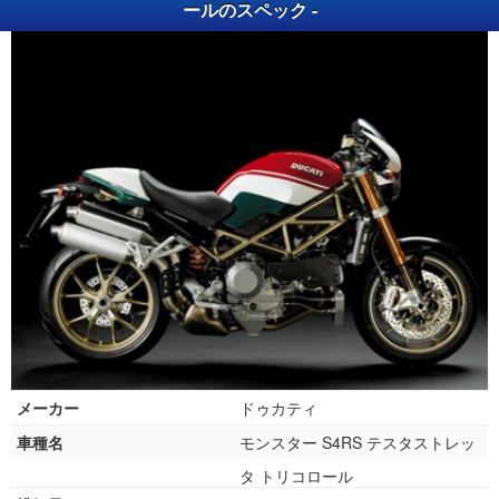
ールのスペック -
メーカー
ドゥカティ
車種名
モンスター S4RS テスタストレッ
タ トリコロール