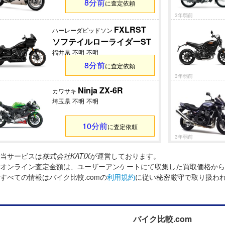
8分前
に査定依頼
3年弱前
FXLRST
ハーレーダビッドソン
ソフテイルローライダーST
福井県
不明
不明
8分前
に査定依頼
3年弱前
Ninja ZX-6R
カワサキ
埼玉県
不明
不明
10分前
に査定依頼
3年弱前
当サービスは
株式会社KATIX
が運営しております。
オンライン査定金額は、ユーザーアンケートにて収集した買取価格から
すべての情報はバイク比較.comの
利用規約
に従い秘密厳守で取り扱わ
バイク比較.com