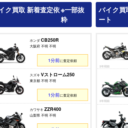
イク買取 新着査定依
※一部抜
バイク買
粋
ート
CB250R
ホンダ
大阪府
不明
不明
1分前
に査定依頼
3年弱前
Vストローム250
スズキ
東京都
不明
不明
1分前
に査定依頼
3年弱前
ZZR400
カワサキ
山梨県
不明
不明