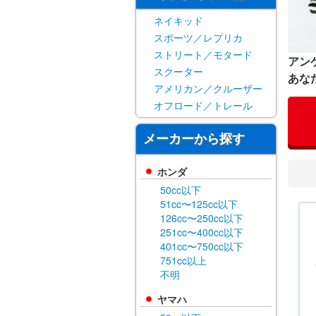
ネイキッド
スポーツ／レプリカ
ストリート／モタード
アン
スクーター
あな
アメリカン／クルーザー
オフロード／トレール
メーカーから探す
ホンダ
50cc以下
51cc〜125cc以下
126cc〜250cc以下
251cc〜400cc以下
401cc〜750cc以下
751cc以上
不明
ヤマハ