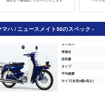
販売まで徹底的にサポートいたします
バイク売
 ヤマハ / ニュースメイト50のスペック -
メーカー
車種名
排気量
タイプ
平均燃費
サイズ(全長x幅x高さ)