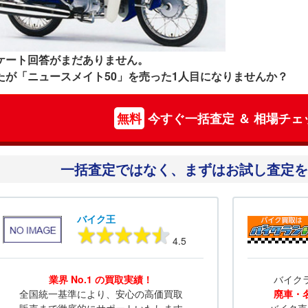
ケート回答がまだありません。
たが「ニュースメイト50」を売った1人目になりませんか？
無料
今すぐ一括査定 ＆ 相場チェ
一括査定ではなく、
まずはお試し査定を
バイク王
4.5
業界 No.1 の買取実績！
バイク
全国統一基準により、安心の高価買取
廃車・