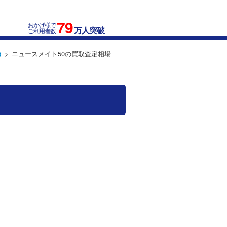
79
おかげ様で
万人突破
ご利用者数
)
ニュースメイト50の買取査定相場