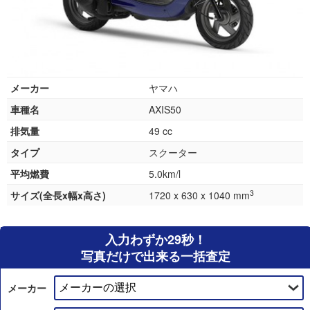
メーカー
ヤマハ
車種名
AXIS50
排気量
49 cc
タイプ
スクーター
平均燃費
5.0km/l
3
サイズ(全長x幅x高さ)
1720 x 630 x 1040 mm
入力わずか29秒！
写真だけで出来る一括査定
メーカー