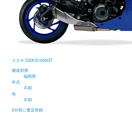
スズキ
GSX-S1000GT
都道府県
福岡県
年式
不明
色
不明
2分前
に査定依頼