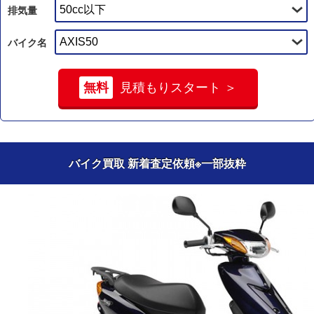
排気量
バイク名
無料
見積もりスタート ＞
バイク買取 新着査定依頼
※一部抜粋