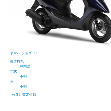
ヤマハ
ジョグ 90
都道府県
静岡県
年式
不明
色
不明
1分前
に査定依頼