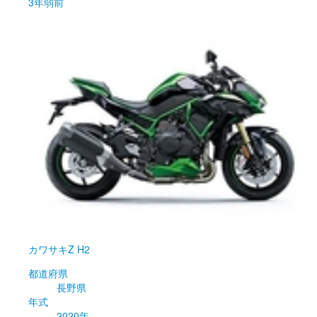
3年弱前
カワサキ
Z H2
都道府県
長野県
年式
2020年