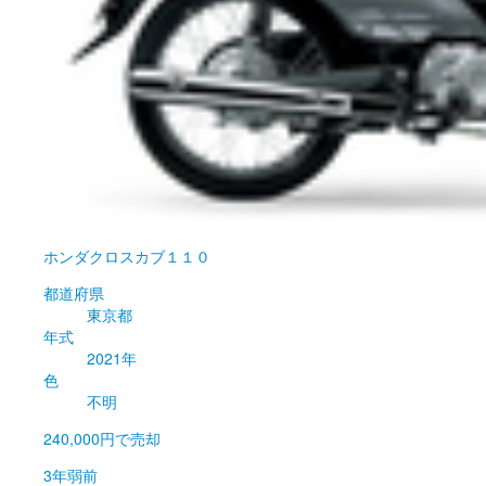
ホンダ
クロスカブ１１０
都道府県
東京都
年式
2021年
色
不明
240,000円
で売却
3年弱前