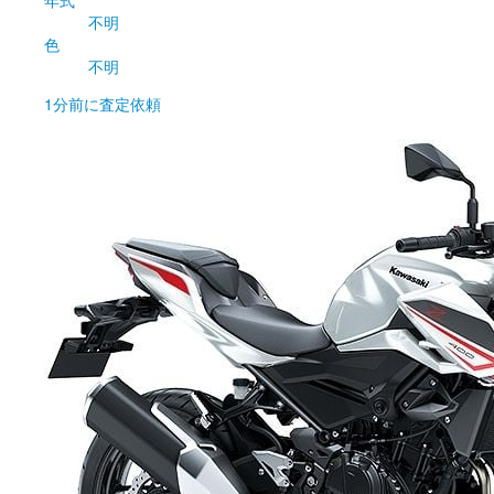
不明
色
不明
1分前
に査定依頼