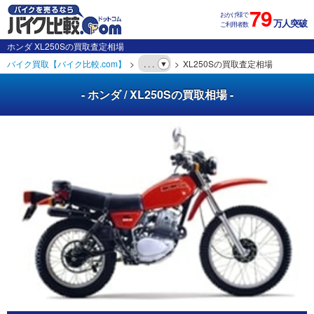
79
おかげ様で
万人突破
ご利用者数
ホンダ XL250Sの買取査定相場
バイク買取【バイク比較.com】
. . .
XL250Sの買取査定相場
- ホンダ / XL250Sの買取相場 -