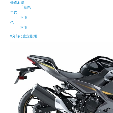
都道府県
千葉県
年式
不明
色
不明
3分前
に査定依頼