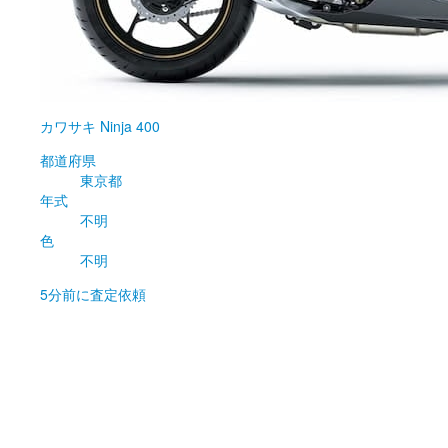
カワサキ
Ninja 400
都道府県
東京都
年式
不明
色
不明
5分前
に査定依頼