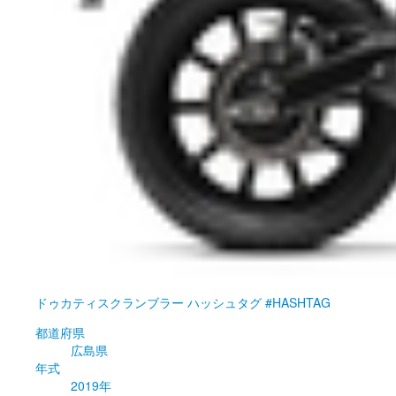
ドゥカティ
スクランブラー ハッシュタグ #HASHTAG
都道府県
広島県
年式
2019年