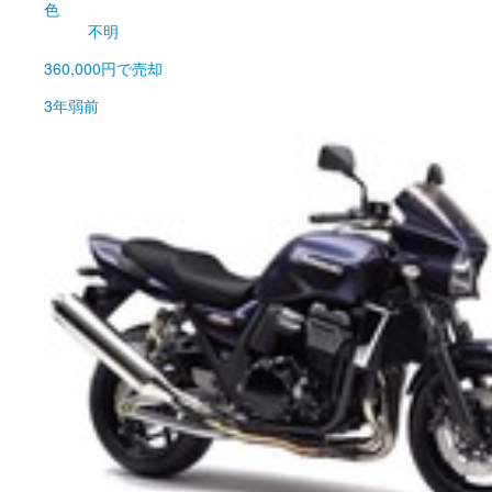
色
不明
360,000円
で売却
3年弱前