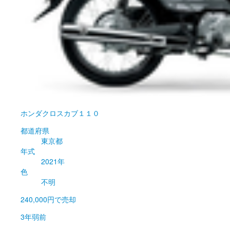
ホンダ
クロスカブ１１０
都道府県
東京都
年式
2021年
色
不明
240,000円
で売却
3年弱前