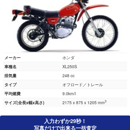
メーカー
ホンダ
車種名
XL250S
排気量
248 cc
タイプ
オフロード／トレール
平均燃費
9.0km/l
3
サイズ(全長x幅x高さ)
2175 x 875 x 1205 mm
入力わずか29秒！
写真だけで出来る一括査定