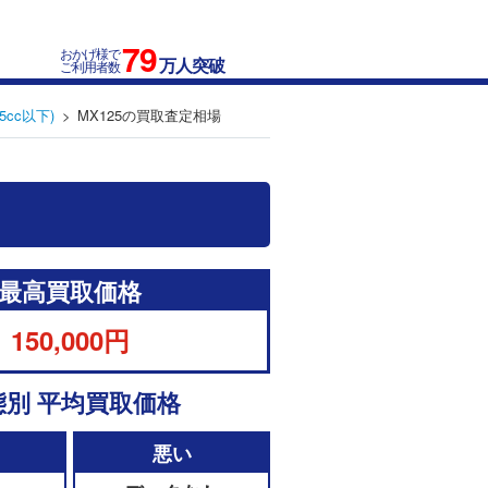
79
おかげ様で
万人突破
ご利用者数
5cc以下)
MX125の買取査定相場
最高買取価格
150,000円
態別 平均買取価格
悪い