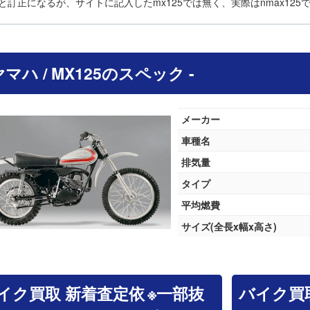
と訂正になるが、サイトに記入したmx125では無く、実際はnmax125
 ヤマハ / MX125のスペック -
メーカー
車種名
排気量
タイプ
平均燃費
サイズ(全長x幅x高さ)
イク買取 新着査定依
※一部抜
バイク買