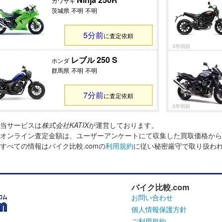
カワサキ
茨城県
不明
不明
5分前
に査定依頼
3年弱前
レブル 250 S
ホンダ
群馬県
不明
不明
7分前
に査定依頼
3年弱前
当サービスは
株式会社KATIX
が運営しております。
オンライン査定金額は、ユーザーアンケートにて収集した買取価格から
すべての情報はバイク比較.comの
利用規約
に従い秘密厳守で取り扱わ
バイク比較.com
お問い合わせ
個人情報保護方針
ご利用規約