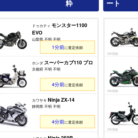
粋
ート
モンスター1100
ドゥカティ
EVO
山梨県
不明
不明
1分前
に査定依頼
3年弱前
スーパーカブ110 プロ
ホンダ
京都府
不明
不明
4分前
に査定依頼
3年弱前
Ninja ZX-14
カワサキ
静岡県
不明
不明
4分前
に査定依頼
3年弱前
Ninja 250R