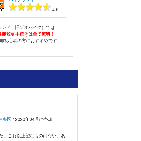
4.5
ランド（旧ゲオバイク）では
名義変更手続きは全て無料！
却初心者の方におすすめです
中央区
/
2020年04月
に売却
た。これ以上望むものはない。あ