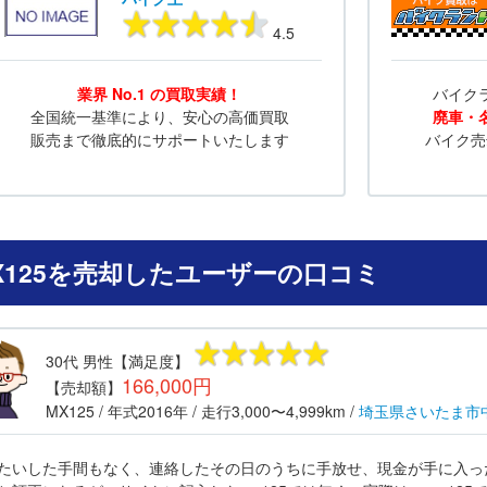
4.5
業界 No.1 の買取実績！
バイク
全国統一基準により、安心の高価買取
廃車・
販売まで徹底的にサポートいたします
バイク売
X125を売却したユーザーの口コミ
30代
男性
【満足度】
166,000円
【売却額】
MX125
/ 年式
2016年
/ 走行
3,000〜4,999km
/
埼玉県
さいたま市
たいした手間もなく、連絡したその日のうちに手放せ、現金が手に入っ