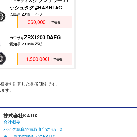
スクランブラー ハ
ドゥカティ
ッシュタグ #HASHTAG
広島県
2019年
不明
360,000円
で売却
ZRX1200 DAEG
カワサキ
愛知県
2016年
不明
1,500,000円
で売却
相場を計算した参考価格です。
れます。
株式会社KATIX
会社概要
バイク写真で買取査定のKATIX
車 写真で買取査定のKATIX