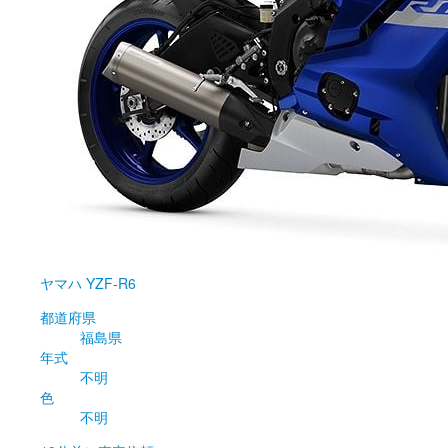
ヤマハ
YZF-R6
都道府県
福島県
年式
不明
色
不明