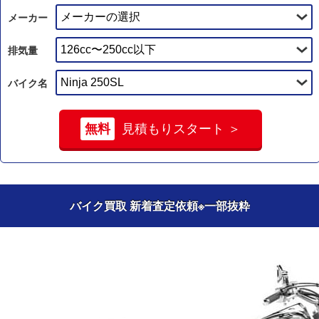
メーカー
排気量
バイク名
無料
見積もりスタート ＞
バイク買取 新着査定依頼
※一部抜粋