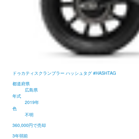
ドゥカティ
スクランブラー ハッシュタグ #HASHTAG
都道府県
広島県
年式
2019年
色
不明
360,000円
で売却
3年弱前