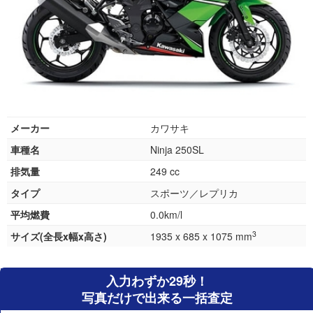
メーカー
カワサキ
車種名
Ninja 250SL
排気量
249 cc
タイプ
スポーツ／レプリカ
平均燃費
0.0km/l
3
サイズ(全長x幅x高さ)
1935 x 685 x 1075 mm
入力わずか29秒！
写真だけで出来る一括査定