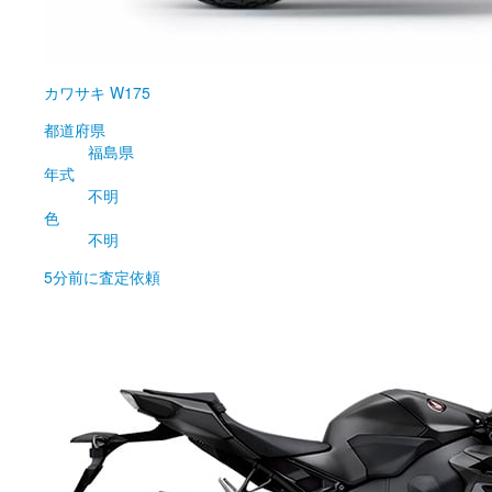
カワサキ
W175
都道府県
福島県
年式
不明
色
不明
5分前
に査定依頼