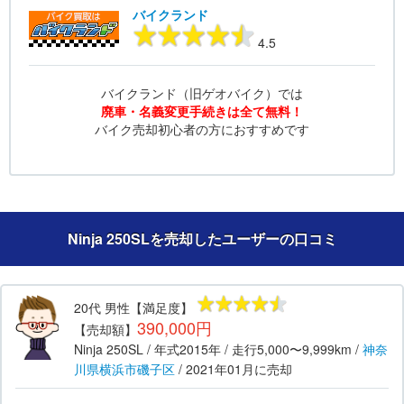
バイクランド
4.5
バイクランド（旧ゲオバイク）では
廃車・名義変更手続きは全て無料！
バイク売却初心者の方におすすめです
Ninja 250SLを売却したユーザーの口コミ
20代
男性
【満足度】
390,000円
【売却額】
Ninja 250SL
/ 年式
2015年
/ 走行
5,000〜9,999km
/
神奈
川県
横浜市磯子区
/
2021年01月
に売却