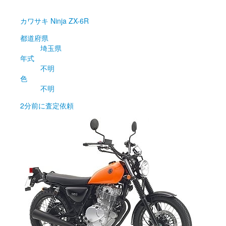
カワサキ
Ninja ZX-6R
都道府県
埼玉県
年式
不明
色
不明
2分前
に査定依頼