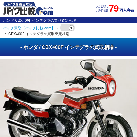
79
おかげ様で
万人突破
ご利用者数
ホンダ CBX400F インテグラの買取査定相場
バイク買取【バイク比較.com】
. . .
CBX400F インテグラの買取査定相場
- ホンダ / CBX400F インテグラの買取相場 -