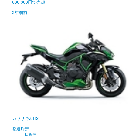
680,000円
で売却
3年弱前
カワサキ
Z H2
都道府県
長野県