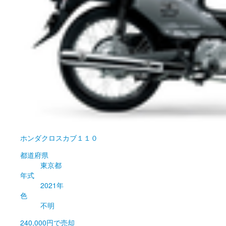
ホンダ
クロスカブ１１０
都道府県
東京都
年式
2021年
色
不明
240,000円
で売却