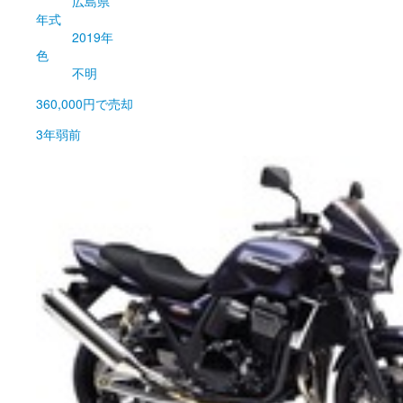
広島県
年式
2019年
色
不明
360,000円
で売却
3年弱前