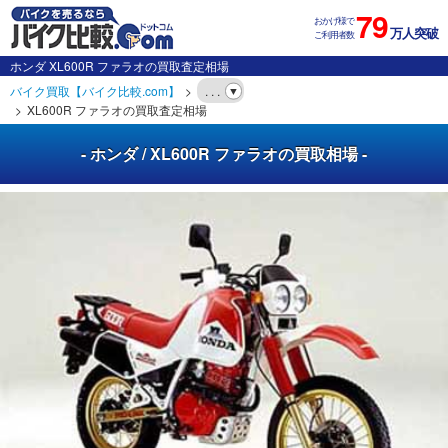
79
おかげ様で
万人突破
ご利用者数
ホンダ XL600R ファラオの買取査定相場
バイク買取【バイク比較.com】
. . .
XL600R ファラオの買取査定相場
- ホンダ / XL600R ファラオの買取相場 -