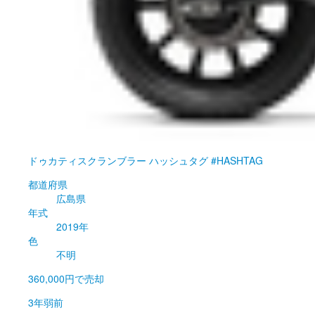
ドゥカティ
スクランブラー ハッシュタグ #HASHTAG
都道府県
広島県
年式
2019年
色
不明
360,000円
で売却
3年弱前