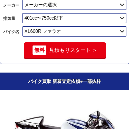
メーカー
排気量
バイク名
無料
見積もりスタート ＞
バイク買取 新着査定依頼
※一部抜粋