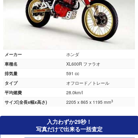
メーカー
ホンダ
車種名
XL600R ファラオ
排気量
591 cc
タイプ
オフロード／トレール
平均燃費
28.0km/l
3
サイズ(全長x幅x高さ)
2205 x 865 x 1195 mm
入力わずか29秒！
写真だけで出来る一括査定