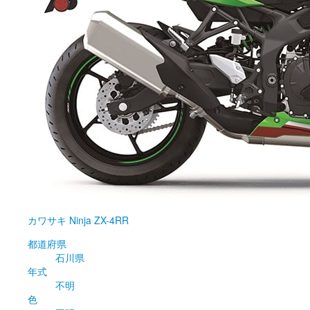
カワサキ
Ninja ZX-4RR
都道府県
石川県
年式
不明
色