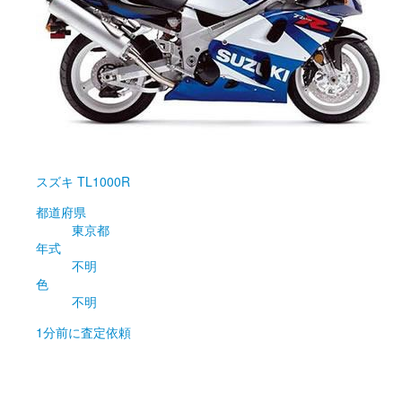
スズキ
TL1000R
都道府県
東京都
年式
不明
色
不明
1分前
に査定依頼