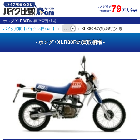
79
おかげ様で
万人突破
ご利用者数
ホンダ XLR80Rの買取査定相場
バイク買取【バイク比較.com】
. . .
XLR80Rの買取査定相場
- ホンダ / XLR80Rの買取相場 -