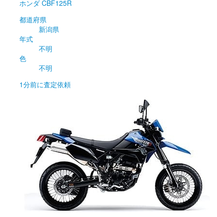
ホンダ
CBF125R
都道府県
新潟県
年式
不明
色
不明
1分前
に査定依頼