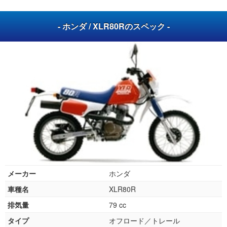
- ホンダ / XLR80Rのスペック -
メーカー
ホンダ
車種名
XLR80R
排気量
79 cc
タイプ
オフロード／トレール