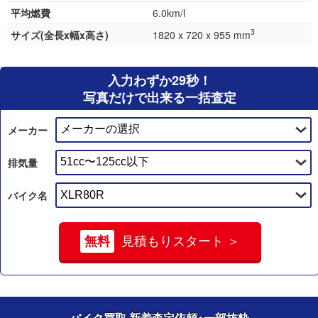
平均燃費
6.0km/l
3
サイズ(全長x幅x高さ)
1820 x 720 x 955 mm
入力わずか29秒！
写真だけで出来る一括査定
メーカー
排気量
バイク名
無料
見積もりスタート ＞
バイク買取 新着査定依頼
※一部抜粋