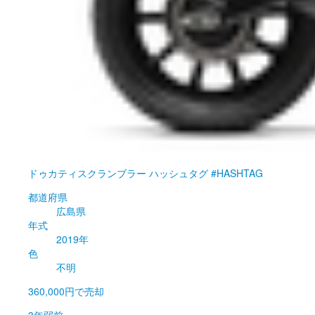
ドゥカティ
スクランブラー ハッシュタグ #HASHTAG
都道府県
広島県
年式
2019年
色
不明
360,000円
で売却
3年弱前