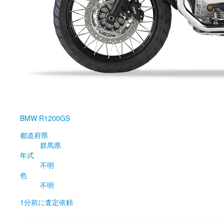
BMW
R1200GS
都道府県
群馬県
年式
不明
色
不明
1分前
に査定依頼