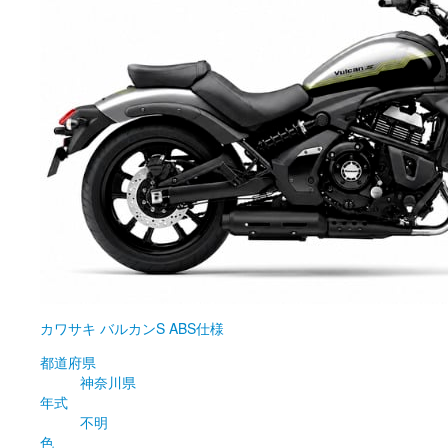
カワサキ
バルカンS ABS仕様
都道府県
神奈川県
年式
不明
色