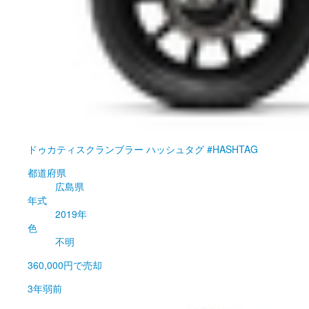
ドゥカティ
スクランブラー ハッシュタグ #HASHTAG
都道府県
広島県
年式
2019年
色
不明
360,000円
で売却
3年弱前