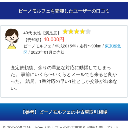
ビーノモルフェを売却したユーザーの口コミ
40代
女性
【満足度】
40,000円
【売却額】
ビーノモルフェ
/ 年式
2015年
/ 走行
〜99km
/
東京都
北
区
/
2020年01月
に売却
査定依頼後、余りの早急な対応に動揺してしまっ
た。 事前にいくら〜いくらとメールでも来ると良か
った。 結局、1番対応の早い1社としか交渉が出来な
い。
【参考】ビーノモルフェの中古車取引相場
以下のグラフは、ビーノモルフェの中古車取引相場を表していま