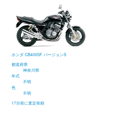
ホンダ
CB400SF バージョンS
都道府県
神奈川県
年式
不明
色
不明
17分前
に査定依頼