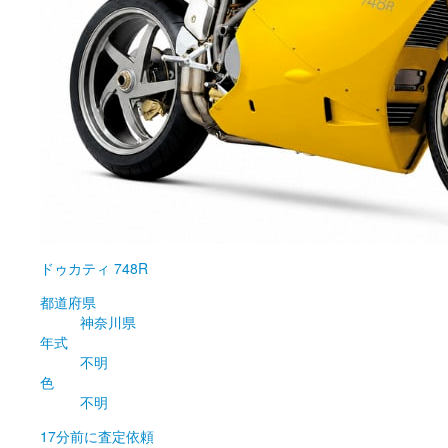
ドゥカティ
748R
都道府県
神奈川県
年式
不明
色
不明
17分前
に査定依頼