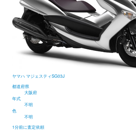
ヤマハ
マジェスティSG03J
都道府県
大阪府
年式
不明
色
不明
1分前
に査定依頼