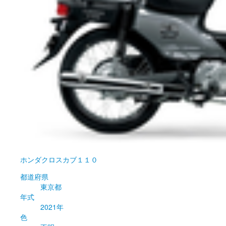
ホンダ
クロスカブ１１０
都道府県
東京都
年式
2021年
色