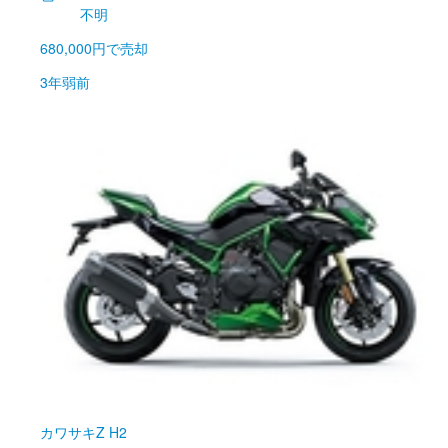
不明
680,000円
で売却
3年弱前
カワサキ
Z H2