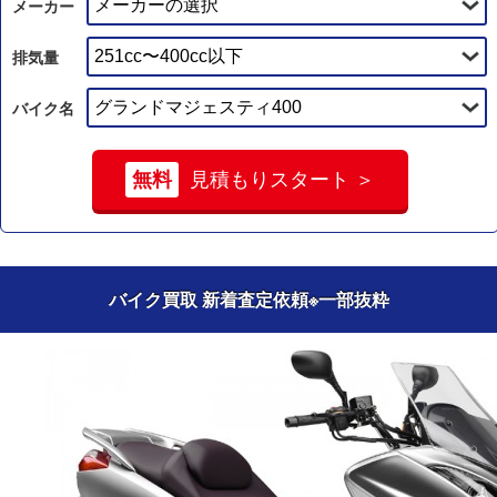
メーカー
排気量
バイク名
無料
見積もりスタート ＞
バイク買取 新着査定依頼
※一部抜粋