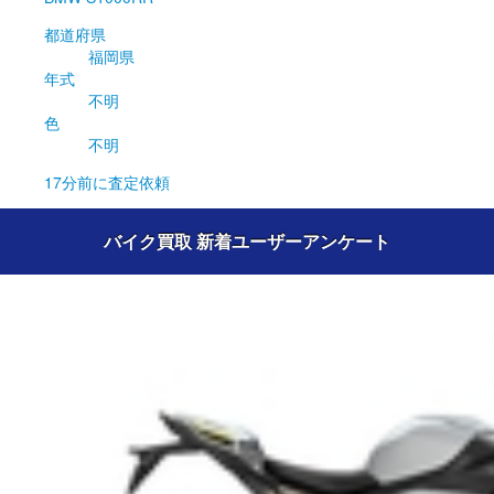
都道府県
福岡県
年式
不明
色
不明
17分前
に査定依頼
バイク買取 新着ユーザーアンケート