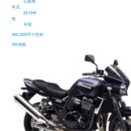
広島県
年式
2019年
色
不明
360,000円
で売却
3年弱前