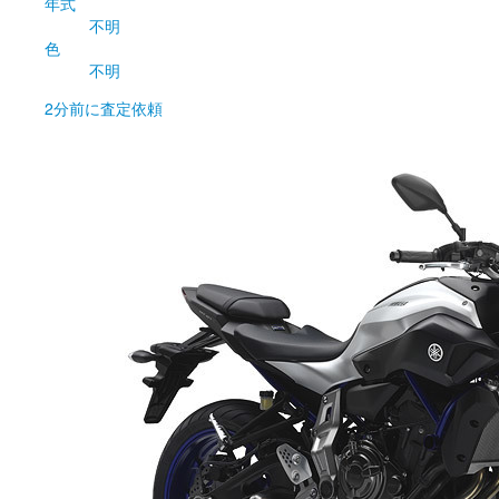
年式
不明
色
不明
2分前
に査定依頼