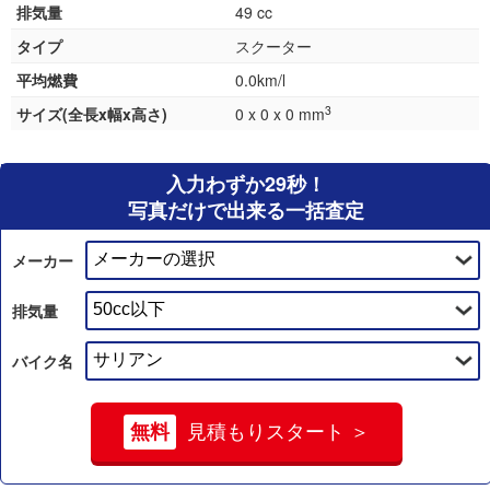
排気量
49 cc
タイプ
スクーター
平均燃費
0.0km/l
3
サイズ(全長x幅x高さ)
0 x 0 x 0 mm
入力わずか29秒！
写真だけで出来る一括査定
メーカー
排気量
バイク名
無料
見積もりスタート ＞