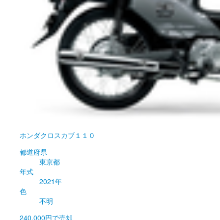
ホンダ
クロスカブ１１０
都道府県
東京都
年式
2021年
色
不明
240,000円
で売却