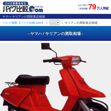
79
おかげ様で
万人突破
ご利用者数
ヤマハ サリアンの買取査定相場
バイク買取【バイク比較.com】
. . .
サリアンの買取査定相場
- ヤマハ / サリアンの買取相場 -