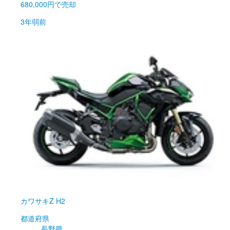
680,000円
で売却
3年弱前
カワサキ
Z H2
都道府県
長野県