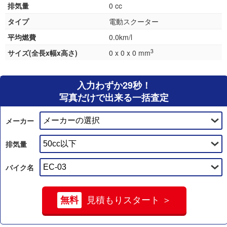
排気量
0 cc
タイプ
電動スクーター
平均燃費
0.0km/l
3
サイズ(全長x幅x高さ)
0 x 0 x 0 mm
入力わずか29秒！
写真だけで出来る一括査定
メーカー
排気量
バイク名
無料
見積もりスタート ＞