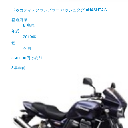
ドゥカティ
スクランブラー ハッシュタグ #HASHTAG
都道府県
広島県
年式
2019年
色
不明
360,000円
で売却
3年弱前