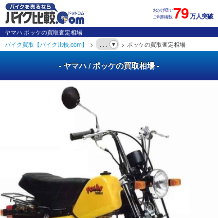
79
おかげ様で
万人突破
ご利用者数
ヤマハ ポッケの買取査定相場
バイク買取【バイク比較.com】
. . .
ポッケの買取査定相場
- ヤマハ / ポッケの買取相場 -