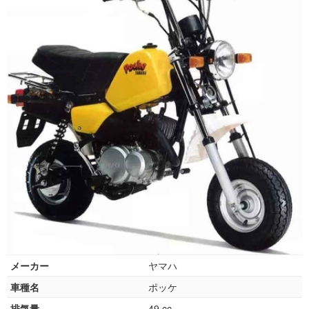
メーカー
ヤマハ
車種名
ポッケ
排気量
49 cc