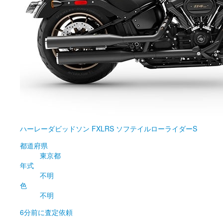
ハーレーダビッドソン
FXLRS ソフテイルローライダーS
都道府県
東京都
年式
不明
色
不明
6分前
に査定依頼