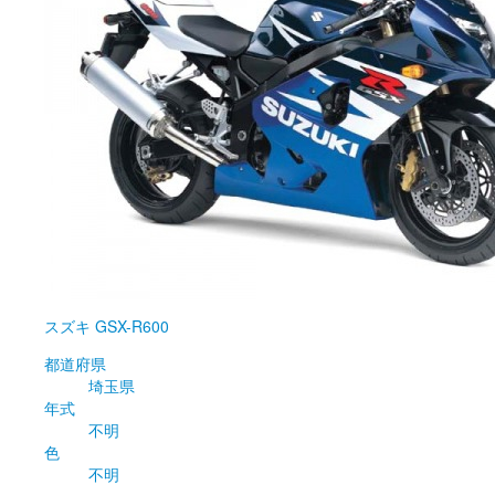
スズキ
GSX-R600
都道府県
埼玉県
年式
不明
色
不明