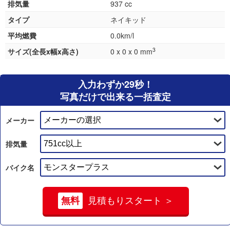
排気量
937 cc
タイプ
ネイキッド
平均燃費
0.0km/l
3
サイズ(全長x幅x高さ)
0 x 0 x 0 mm
入力わずか29秒！
写真だけで出来る一括査定
メーカー
排気量
バイク名
無料
見積もりスタート ＞