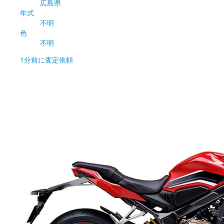
広島県
年式
不明
色
不明
1分前
に査定依頼