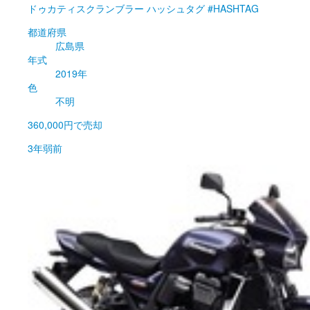
ドゥカティ
スクランブラー ハッシュタグ #HASHTAG
都道府県
広島県
年式
2019年
色
不明
360,000円
で売却
3年弱前