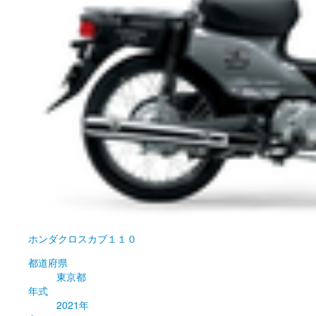
ホンダ
クロスカブ１１０
都道府県
東京都
年式
2021年