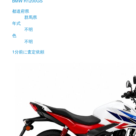
BMW
R1200GS
都道府県
群馬県
年式
不明
色
不明
1分前
に査定依頼