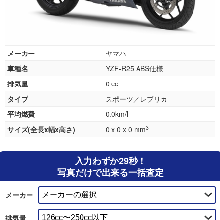
メーカー
ヤマハ
車種名
YZF-R25 ABS仕様
排気量
0 cc
タイプ
スポーツ／レプリカ
平均燃費
0.0km/l
3
サイズ(全長x幅x高さ)
0 x 0 x 0 mm
入力わずか29秒！
写真だけで出来る一括査定
メーカー
排気量