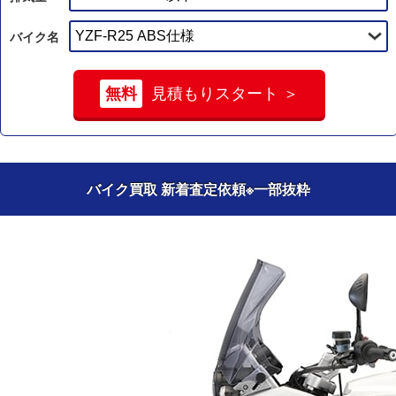
バイク名
無料
見積もりスタート ＞
バイク買取 新着査定依頼
※一部抜粋