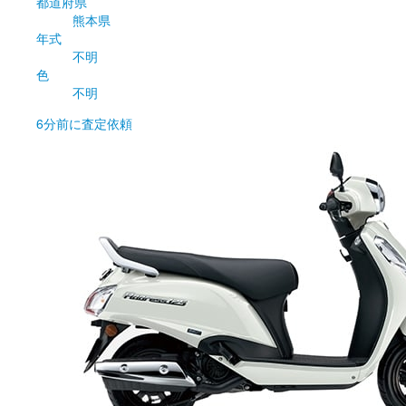
都道府県
熊本県
年式
不明
色
不明
6分前
に査定依頼