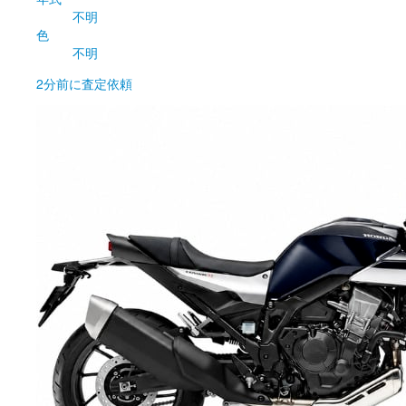
不明
色
不明
2分前
に査定依頼