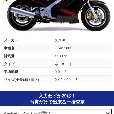
メーカー
スズキ
車種名
GSX1100F
排気量
1100 cc
タイプ
ネイキッド
平均燃費
0.0km/l
3
サイズ(全長x幅x高さ)
0 x 0 x 0 mm
入力わずか29秒！
写真だけで出来る一括査定
メーカー