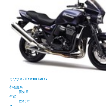
カワサキ
ZRX1200 DAEG
都道府県
愛知県
年式
2016年
色