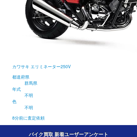
カワサキ
エリミネーター250V
都道府県
群馬県
年式
不明
色
不明
8分前
に査定依頼
バイク買取 新着ユーザーアンケート