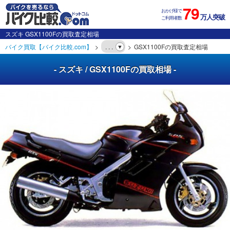
79
おかげ様で
万人突破
ご利用者数
スズキ GSX1100Fの買取査定相場
バイク買取【バイク比較.com】
. . .
GSX1100Fの買取査定相場
- スズキ / GSX1100Fの買取相場 -