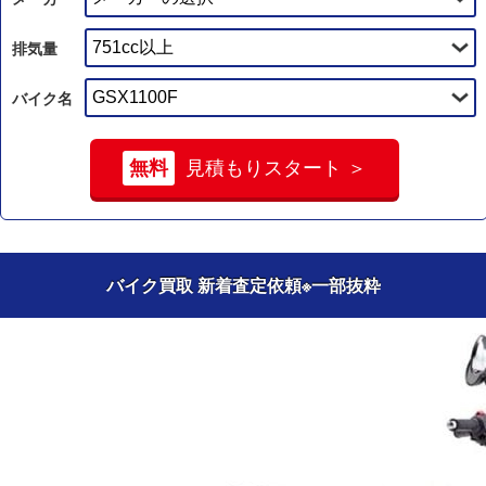
排気量
バイク名
無料
見積もりスタート ＞
バイク買取 新着査定依頼
※一部抜粋