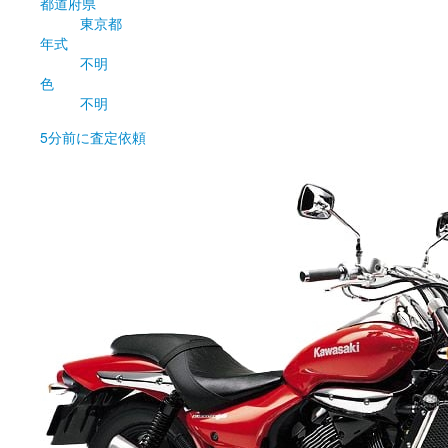
都道府県
東京都
年式
不明
色
不明
5分前
に査定依頼