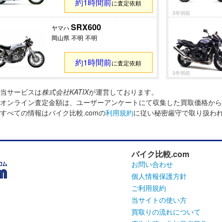
約1時間前
に査定依頼
3年弱前
SRX600
ヤマハ
岡山県
不明
不明
約1時間前
に査定依頼
3年弱前
当サービスは
株式会社KATIX
が運営しております。
オンライン査定金額は、ユーザーアンケートにて収集した買取価格から
すべての情報はバイク比較.comの
利用規約
に従い秘密厳守で取り扱わ
バイク比較.com
お問い合わせ
個人情報保護方針
ご利用規約
当サイトの使い方
買取りの流れについて