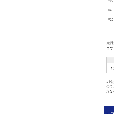
走行
ます
1
※上
ので
定を
-