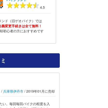
4.5
ランド（旧ゲオバイク）では
名義変更手続きは全て無料！
却初心者の方におすすめです
コミ
m
/
兵庫県
伊丹市
/
2019年01月
に売却
たい、毎回毎回バイクの程度を入