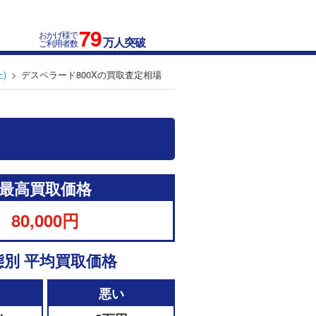
79
おかげ様で
万人突破
ご利用者数
)
デスペラード800Xの買取査定相場
最高買取価格
80,000円
態別 平均買取価格
悪い