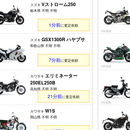
Vストローム250
スズキ
栃木県
不明
不明
1分前
に査定依頼
3年弱前
GSX1300R ハヤブサ
スズキ
和歌山県
不明
不明
7分前
に査定依頼
3年弱前
エリミネーター
カワサキ
250EL250B
高知県
不明
不明
21分前
に査定依頼
3年弱前
W1S
カワサキ
岡山県
不明
不明