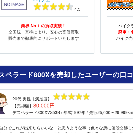
4.5
業界 No.1 の買取実績！
バイク
全国統一基準により、安心の高価買取
廃車・
販売まで徹底的にサポートいたします
バイク売
スペラード800Xを売却したユーザーの口
20代
男性
【満足度】
80,000円
【売却額】
デスペラード800XVS53B
/ 年式
1997年
/ 走行
25,000〜29,999k
自分でこれが出来たらいいな、と思うような事（色々な所に値段交渉し