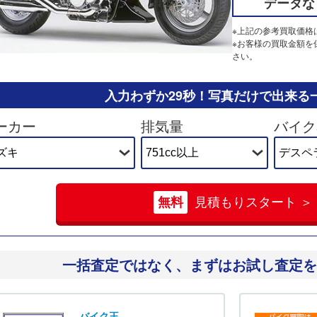
データな
※上記の参考買取価格
※お客様の買取金額を
さい。
入力わずか29秒！
写真だけで出来る
ーカー
排気量
バイク
無料
見積もりスタート ＞
一括査定ではなく、
まずはお試し査定を
バイク王