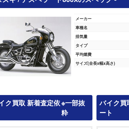
メーカー
車種名
排気量
タイプ
平均燃費
サイズ(全長x幅x高さ)
イク買取 新着査定依
※一部抜
バイク買
粋
ート