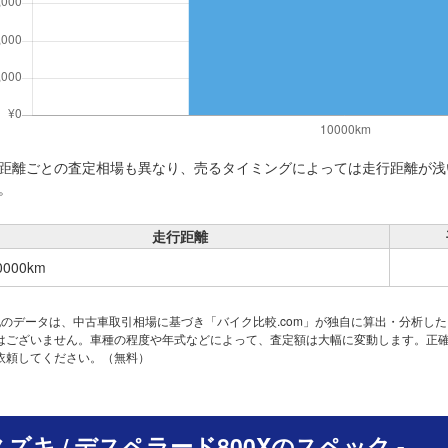
距離ごとの査定相場も異なり、売るタイミングによっては走行距離が浅
。
走行距離
0000km
記のデータは、中古車取引相場に基づき「バイク比較.com」が独自に算出・分析し
はございません。車種の程度や年式などによって、査定額は大幅に変動します。正
依頼してください。（無料）
 スズキ / デスペラード800Xのスペック -