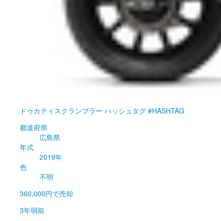
ドゥカティ
スクランブラー ハッシュタグ #HASHTAG
都道府県
広島県
年式
2019年
色
不明
360,000円
で売却
3年弱前