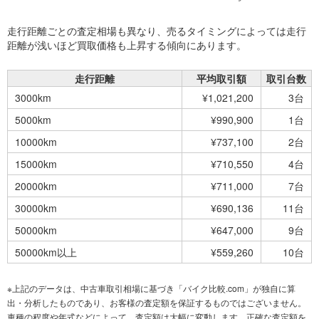
走行距離ごとの査定相場も異なり、売るタイミングによっては走行
距離が浅いほど買取価格も上昇する傾向にあります。
走行距離
平均取引額
取引台数
3000km
¥1,021,200
3台
5000km
¥990,900
1台
10000km
¥737,100
2台
15000km
¥710,550
4台
20000km
¥711,000
7台
30000km
¥690,136
11台
50000km
¥647,000
9台
50000km以上
¥559,260
10台
※上記のデータは、中古車取引相場に基づき「バイク比較.com」が独自に算
出・分析したものであり、お客様の査定額を保証するものではございません。
車種の程度や年式などによって、査定額は大幅に変動します。正確な査定額を