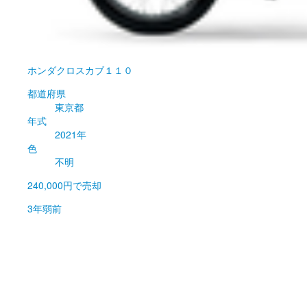
ホンダ
クロスカブ１１０
都道府県
東京都
年式
2021年
色
不明
240,000円
で売却
3年弱前