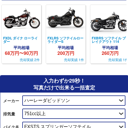
FXDL ダイナ ローライ
FXLRS ソフテイルロー
FXBRS ソフテイル ブ
ダー
ライダーS
レイクアウト 114
平均相場
平均相場
平均相場
68万円〜90万円
200万円
260万円
売却実績 2件
売却実績 1件
売却実績 1
入力わずか29秒！
写真だけで出来る一括査定
メーカー
排気量
バイク名