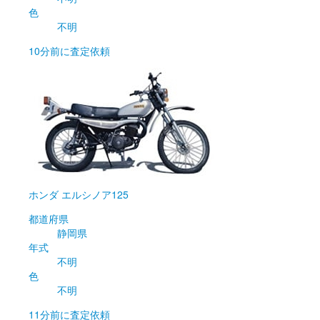
色
不明
10分前
に査定依頼
ホンダ
エルシノア125
都道府県
静岡県
年式
不明
色
不明
11分前
に査定依頼