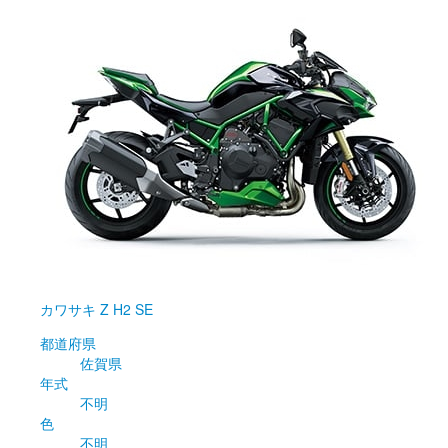
カワサキ
Z H2 SE
都道府県
佐賀県
年式
不明
色
不明