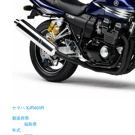
ヤマハ
XJR400R
都道府県
福島県
年式