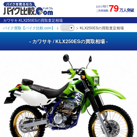
79
おかげ様で
万人突破
ご利用者数
カワサキ KLX250ESの買取査定相場
バイク買取【バイク比較.com】
. . .
KLX250ESの買取査定相場
- カワサキ / KLX250ESの買取相場 -