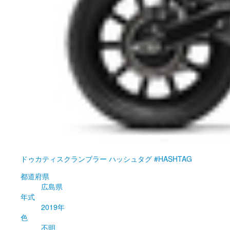
ドゥカティ
スクランブラー ハッシュタグ #HASHTAG
都道府県
広島県
年式
2019年
色
不明