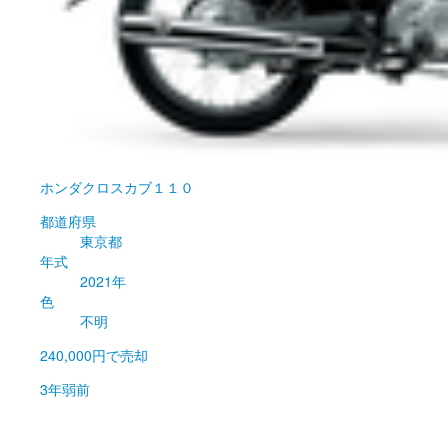
ホンダ
クロスカブ１１０
都道府県
東京都
年式
2021年
色
不明
240,000円
で売却
3年弱前