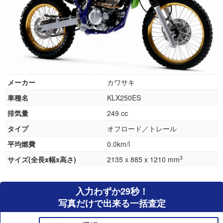
メーカー
カワサキ
車種名
KLX250ES
排気量
249 cc
タイプ
オフロード／トレール
平均燃費
0.0km/l
3
サイズ(全長x幅x高さ)
2135 x 885 x 1210 mm
入力わずか29秒！
写真だけで出来る一括査定