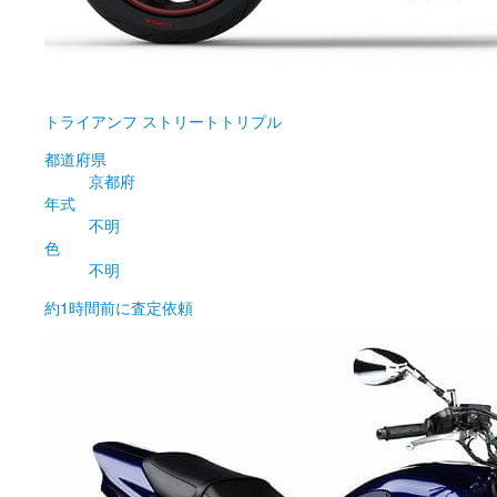
トライアンフ
ストリートトリプル
都道府県
京都府
年式
不明
色
不明
約1時間前
に査定依頼