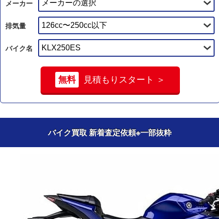
メーカー
排気量
バイク名
無料
見積もりスタート ＞
バイク買取 新着査定依頼
※一部抜粋