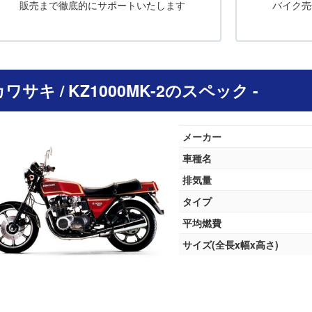
販売まで徹底的にサポートいたします
バイク売
 カワサキ / KZ1000MK-2のスペック -
メーカー
車種名
排気量
タイプ
平均燃費
サイズ(全長x幅x高さ)