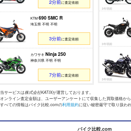
2分前
に査定依頼
3年弱前
690 SMC R
KTM
埼玉県
不明
不明
3分前
に査定依頼
3年弱前
Ninja 250
カワサキ
神奈川県
不明
不明
7分前
に査定依頼
3年弱前
当サービスは
株式会社KATIX
が運営しております。
オンライン査定金額は、ユーザーアンケートにて収集した買取価格から
すべての情報はバイク比較.comの
利用規約
に従い秘密厳守で取り扱わ
バイク比較.com