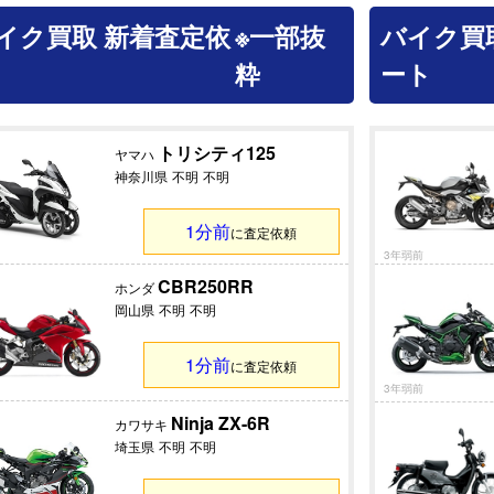
イク買取 新着査定依
※一部抜
バイク買
粋
ート
トリシティ125
ヤマハ
神奈川県
不明
不明
1分前
に査定依頼
3年弱前
CBR250RR
ホンダ
岡山県
不明
不明
1分前
に査定依頼
3年弱前
Ninja ZX-6R
カワサキ
埼玉県
不明
不明