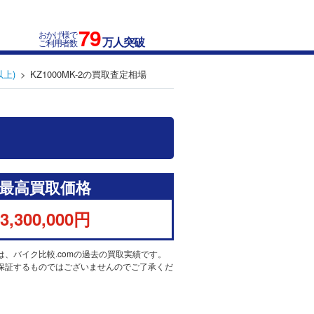
79
おかげ様で
万人突破
ご利用者数
以上)
KZ1000MK-2の買取査定相場
最高買取価格
3,300,000円
は、バイク比較.comの過去の買取実績です。
保証するものではございませんのでご了承くだ