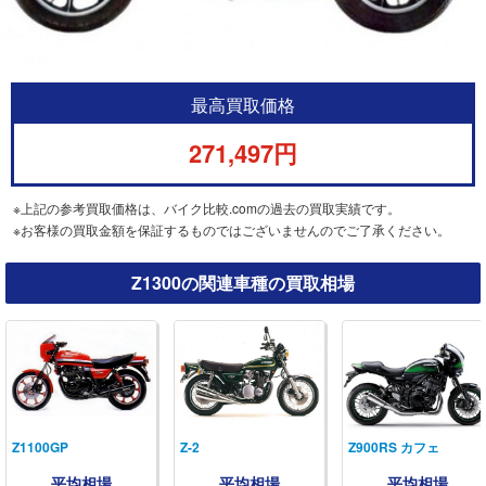
最高買取価格
271,497円
※上記の参考買取価格は、バイク比較.comの過去の買取実績です。
※お客様の買取金額を保証するものではございませんのでご了承ください。
Z1300の関連車種の買取相場
Z1100GP
Z-2
Z900RS カフェ
平均相場
平均相場
平均相場