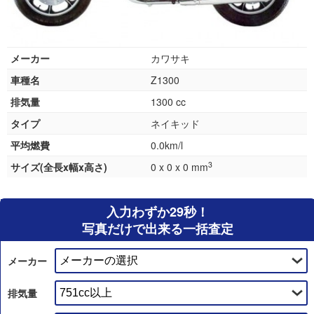
メーカー
カワサキ
車種名
Z1300
排気量
1300 cc
タイプ
ネイキッド
平均燃費
0.0km/l
3
サイズ(全長x幅x高さ)
0 x 0 x 0 mm
入力わずか29秒！
写真だけで出来る一括査定
メーカー
排気量