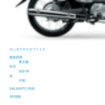
ホンダ
クロスカブ１１０
都道府県
東京都
年式
2021年
色
不明
240,000円
で売却
3年弱前