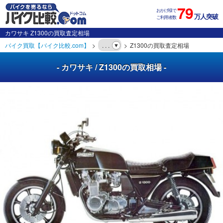
79
おかげ様で
万人突破
ご利用者数
カワサキ Z1300の買取査定相場
バイク買取【バイク比較.com】
. . .
Z1300の買取査定相場
- カワサキ / Z1300の買取相場 -