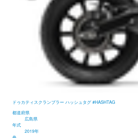
ドゥカティ
スクランブラー ハッシュタグ #HASHTAG
都道府県
広島県
年式
2019年
色