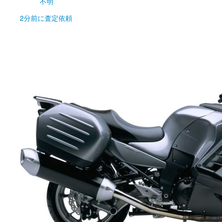
不明
2分前
に査定依頼