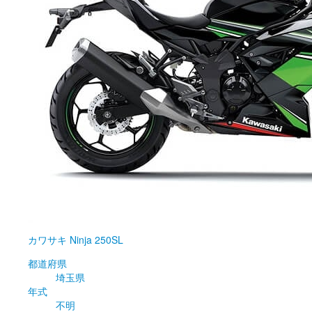
カワサキ
Ninja 250SL
都道府県
埼玉県
年式
不明