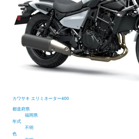
カワサキ
エリミネーター400
都道府県
福岡県
年式
不明
色