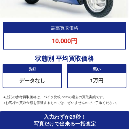
最高買取価格
10,000円
状態別 平均買取価格
良好
悪い
データなし
1万円
※上記の参考買取価格は、バイク比較.comの過去の買取実績です。
※お客様の買取金額を保証するものではございませんのでご了承ください。
入力わずか29秒！
写真だけで出来る一括査定