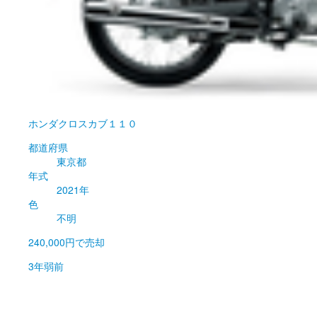
ホンダ
クロスカブ１１０
都道府県
東京都
年式
2021年
色
不明
240,000円
で売却
3年弱前