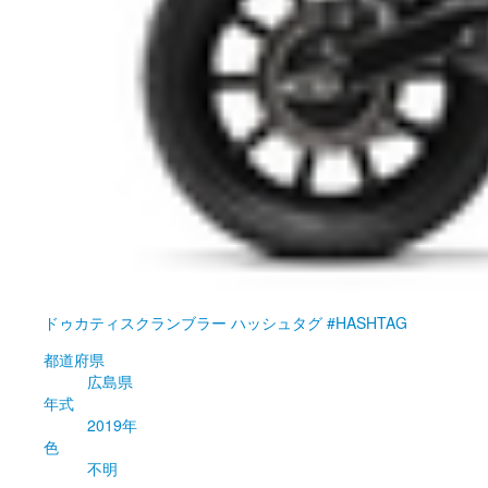
ドゥカティ
スクランブラー ハッシュタグ #HASHTAG
都道府県
広島県
年式
2019年
色
不明