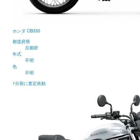
ホンダ
CB350
都道府県
京都府
年式
不明
色
不明
1分前
に査定依頼