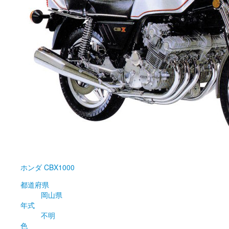
ホンダ
CBX1000
都道府県
岡山県
年式
不明
色