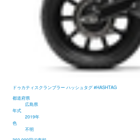
ドゥカティ
スクランブラー ハッシュタグ #HASHTAG
都道府県
広島県
年式
2019年
色
不明
360,000円
で売却