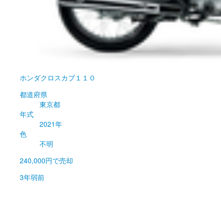
ホンダ
クロスカブ１１０
都道府県
東京都
年式
2021年
色
不明
240,000円
で売却
3年弱前