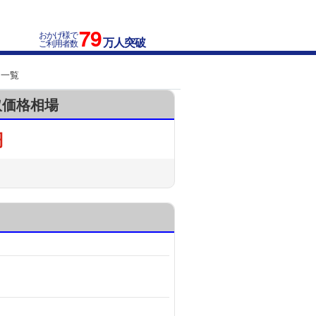
79
おかげ様で
万人突破
ご利用者数
ク一覧
買取価格相場
円