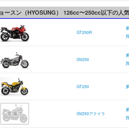
ョースン（HYOSUNG） 126cc〜250cc以下
累
GT250R
GV250
GT250
GV250アクイラ