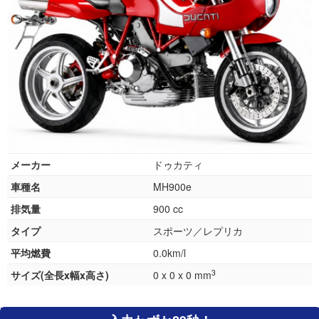
メーカー
ドゥカティ
車種名
MH900e
排気量
900 cc
タイプ
スポーツ／レプリカ
平均燃費
0.0km/l
3
サイズ(全長x幅x高さ)
0 x 0 x 0 mm