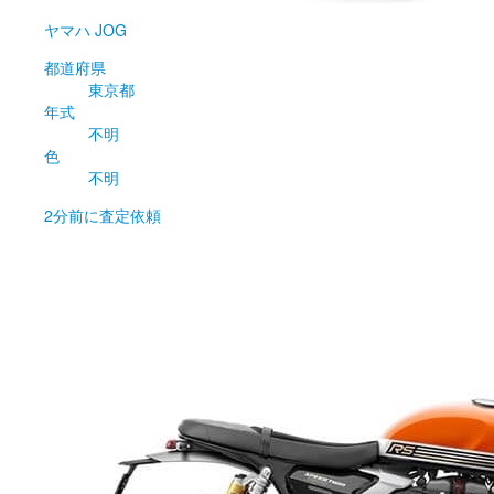
ヤマハ
JOG
都道府県
東京都
年式
不明
色
不明
2分前
に査定依頼