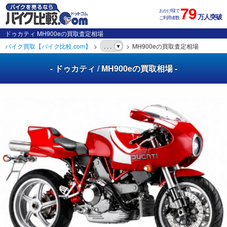
79
おかげ様で
万人突破
ご利用者数
ドゥカティ MH900eの買取査定相場
バイク買取【バイク比較.com】
. . .
MH900eの買取査定相場
- ドゥカティ / MH900eの買取相場 -