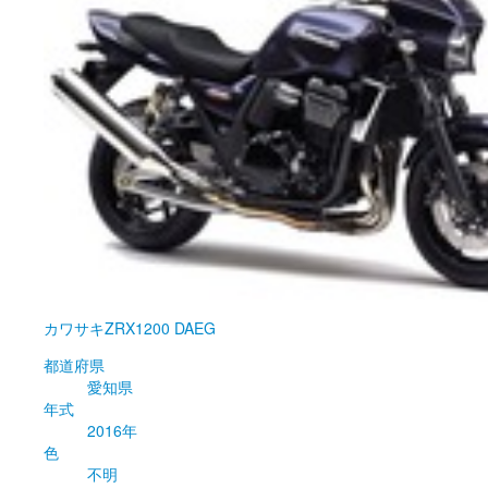
カワサキ
ZRX1200 DAEG
都道府県
愛知県
年式
2016年
色
不明