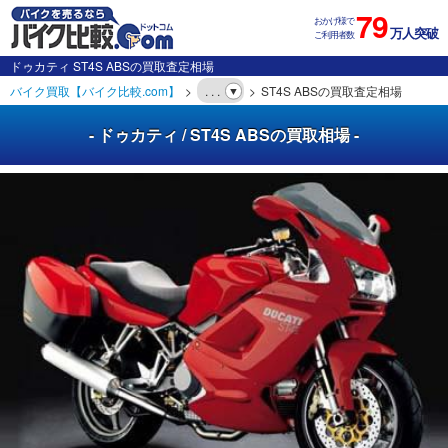
79
おかげ様で
万人突破
ご利用者数
ドゥカティ ST4S ABSの買取査定相場
バイク買取【バイク比較.com】
. . .
ST4S ABSの買取査定相場
- ドゥカティ / ST4S ABSの買取相場 -