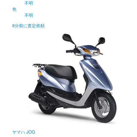
不明
色
不明
8分前
に査定依頼
ヤマハ
JOG