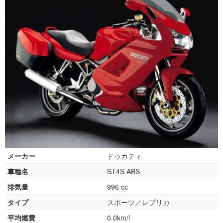
メーカー
ドゥカティ
車種名
ST4S ABS
排気量
996 cc
タイプ
スポーツ／レプリカ
平均燃費
0.0km/l