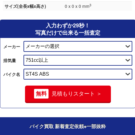
3
サイズ(全長x幅x高さ)
0 x 0 x 0 mm
入力わずか29秒！
写真だけで出来る一括査定
メーカー
排気量
バイク名
無料
見積もりスタート ＞
バイク買取 新着査定依頼
※一部抜粋