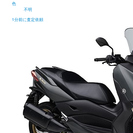
色
不明
1分前
に査定依頼