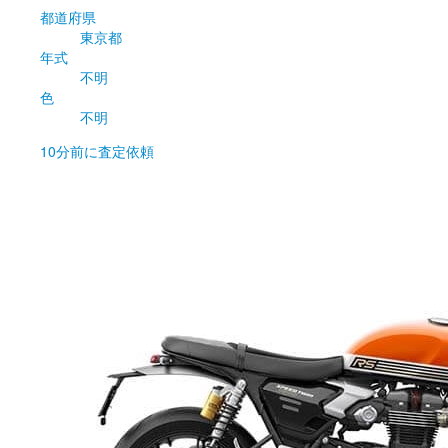
都道府県
東京都
年式
不明
色
不明
10分前
に査定依頼