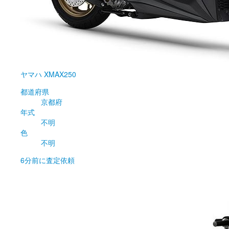
ヤマハ
XMAX250
都道府県
京都府
年式
不明
色
不明
6分前
に査定依頼