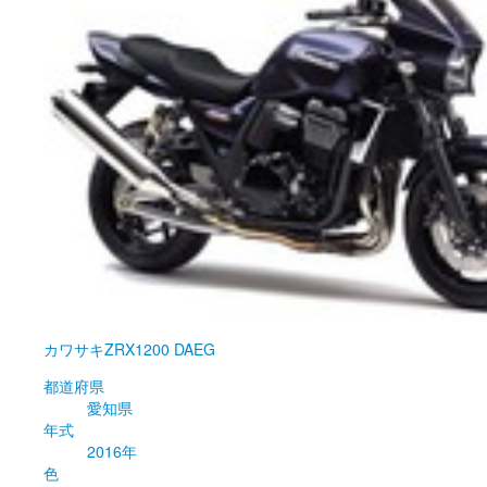
カワサキ
ZRX1200 DAEG
都道府県
愛知県
年式
2016年
色