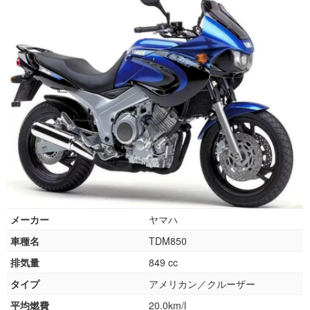
メーカー
ヤマハ
車種名
TDM850
排気量
849 cc
タイプ
アメリカン／クルーザー
平均燃費
20.0km/l