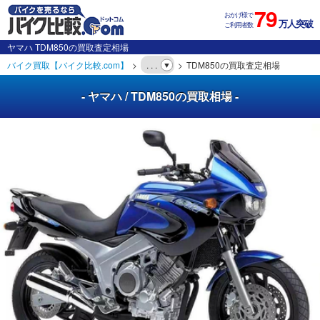
79
おかげ様で
万人突破
ご利用者数
ヤマハ TDM850の買取査定相場
バイク買取【バイク比較.com】
. . .
TDM850の買取査定相場
- ヤマハ / TDM850の買取相場 -