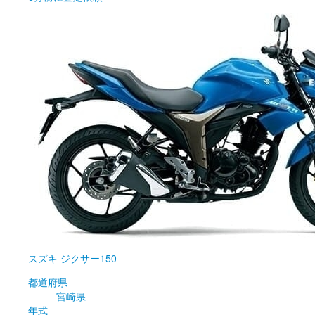
スズキ
ジクサー150
都道府県
宮崎県
年式