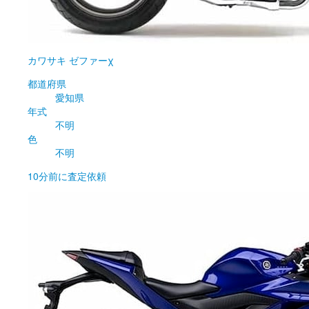
カワサキ
ゼファーχ
都道府県
愛知県
年式
不明
色
不明
10分前
に査定依頼