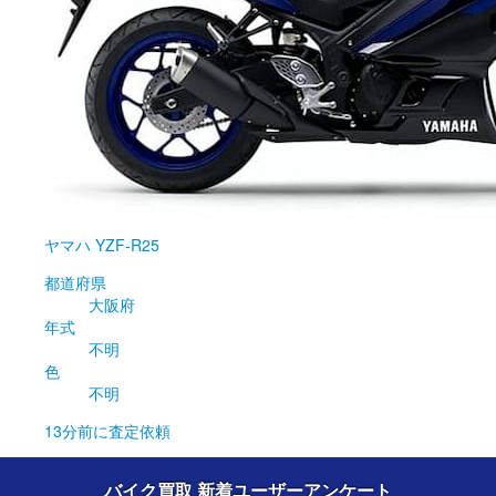
ヤマハ
YZF-R25
都道府県
大阪府
年式
不明
色
不明
13分前
に査定依頼
バイク買取 新着ユーザーアンケート