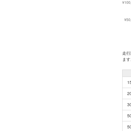
走行
ます
1
2
3
5
5