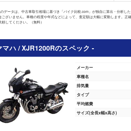
記のデータは、中古車取引相場に基づき「バイク比較.com」が独自に算出・分析し
はございません。車種の程度や年式などによって、査定額は大幅に変動します。正
依頼してください。（無料）
 ヤマハ / XJR1200Rのスペック -
メーカー
車種名
排気量
タイプ
平均燃費
サイズ(全長x幅x高さ)