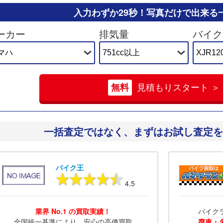
入力わずか29秒！
写真だけで出来る
ーカー
排気量
バイク
無料
見積もりスタート ＞
一括査定ではなく、
まずはお試し査定を
バイク王
4.5
業界 No.1 の買取実績！
バイク
全国統一基準により、安心の高価買取
廃車・