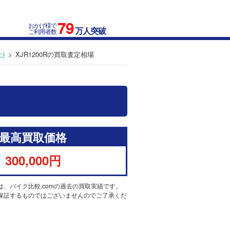
79
おかげ様で
万人突破
ご利用者数
)
XJR1200Rの買取査定相場
最高買取価格
300,000円
は、バイク比較.comの過去の買取実績です。
保証するものではございませんのでご了承くだ