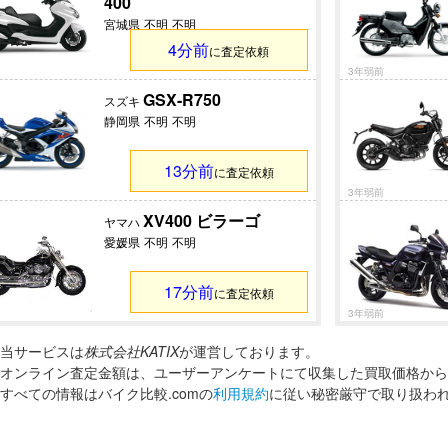
400
宮城県
不明
不明
4分前
に査定依頼
3年弱前
GSX-R750
スズキ
静岡県
不明
不明
13分前
に査定依頼
3年弱前
XV400 ビラーゴ
ヤマハ
愛媛県
不明
不明
17分前
に査定依頼
3年弱前
当サービスは
株式会社KATIX
が運営しております。
オンライン査定金額は、ユーザーアンケートにて収集した買取価格から
すべての情報はバイク比較.comの
利用規約
に従い秘密厳守で取り扱わ