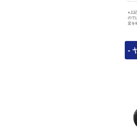
※上
ので
定を
-