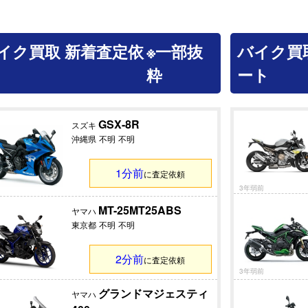
イク買取 新着査定依
※一部抜
バイク買
粋
ート
GSX-8R
スズキ
沖縄県
不明
不明
1分前
に査定依頼
3年弱前
MT-25MT25ABS
ヤマハ
東京都
不明
不明
2分前
に査定依頼
3年弱前
グランドマジェスティ
ヤマハ