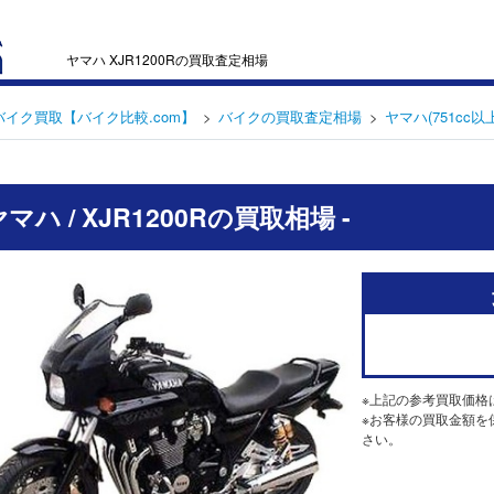
ヤマハ XJR1200Rの買取査定相場
バイク買取【バイク比較.com】
バイクの買取査定相場
ヤマハ(751cc以上
 ヤマハ / XJR1200Rの買取相場 -
※上記の参考買取価格
※お客様の買取金額を
さい。