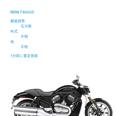
BMW
F800GS
都道府県
石川県
年式
不明
色
不明
1分前
に査定依頼