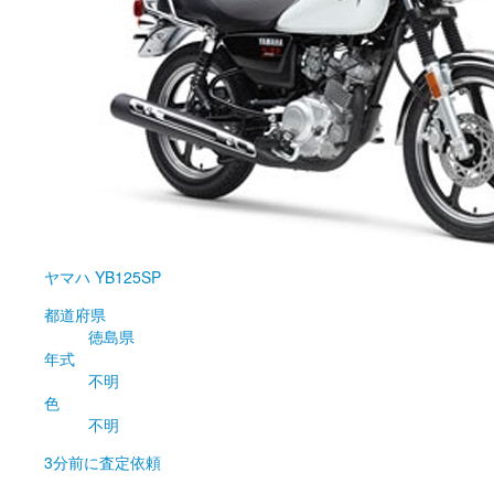
ヤマハ
YB125SP
都道府県
徳島県
年式
不明
色
不明
3分前
に査定依頼