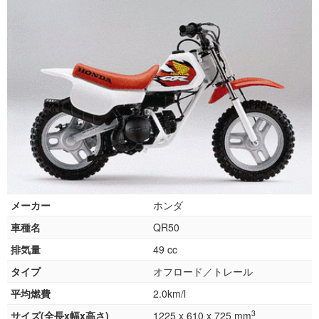
メーカー
ホンダ
車種名
QR50
排気量
49 cc
タイプ
オフロード／トレール
平均燃費
2.0km/l
3
サイズ(全長x幅x高さ)
1225 x 610 x 725 mm