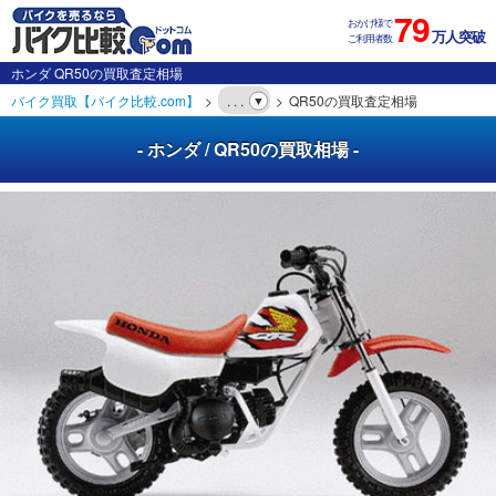
79
おかげ様で
万人突破
ご利用者数
ホンダ QR50の買取査定相場
バイク買取【バイク比較.com】
. . .
QR50の買取査定相場
- ホンダ / QR50の買取相場 -