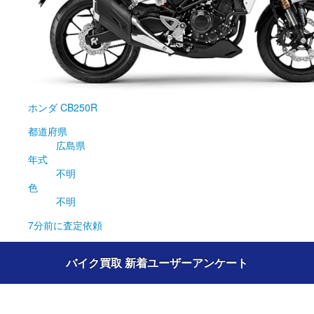
ホンダ
CB250R
都道府県
広島県
年式
不明
色
不明
7分前
に査定依頼
バイク買取 新着ユーザーアンケート