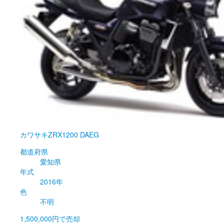
カワサキ
ZRX1200 DAEG
都道府県
愛知県
年式
2016年
色
不明
1,500,000円
で売却