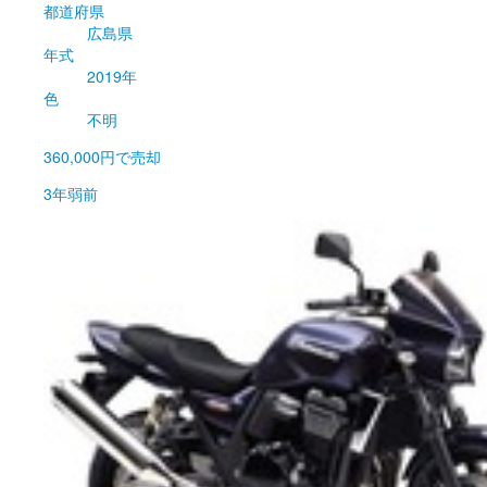
都道府県
広島県
年式
2019年
色
不明
360,000円
で売却
3年弱前