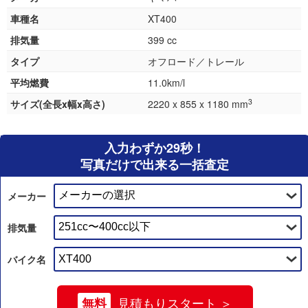
車種名
XT400
排気量
399 cc
タイプ
オフロード／トレール
平均燃費
11.0km/l
3
サイズ(全長x幅x高さ)
2220 x 855 x 1180 mm
入力わずか29秒！
写真だけで出来る一括査定
メーカー
排気量
バイク名
無料
見積もりスタート ＞