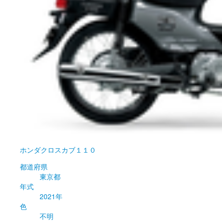
ホンダ
クロスカブ１１０
都道府県
東京都
年式
2021年
色
不明