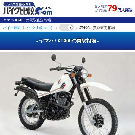
79
おかげ様で
万人突破
ご利用者数
ヤマハ XT400の買取査定相場
バイク買取【バイク比較.com】
. . .
XT400の買取査定相場
- ヤマハ / XT400の買取相場 -