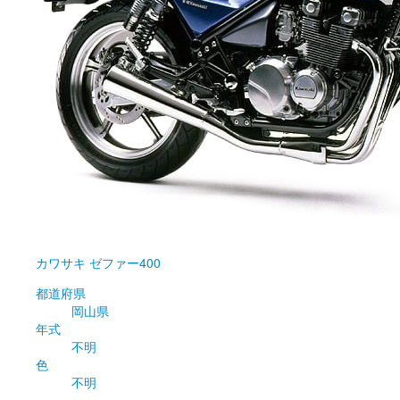
カワサキ
ゼファー400
都道府県
岡山県
年式
不明
色
不明