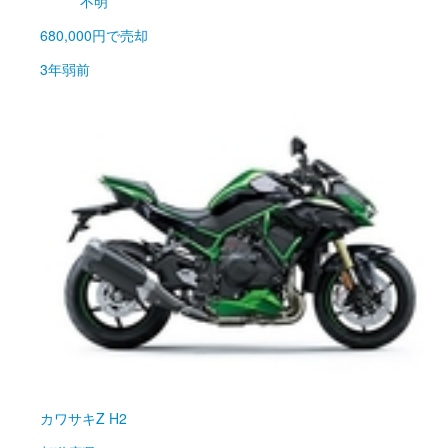
不明
680,000円
で売却
3年弱前
カワサキ
Z H2