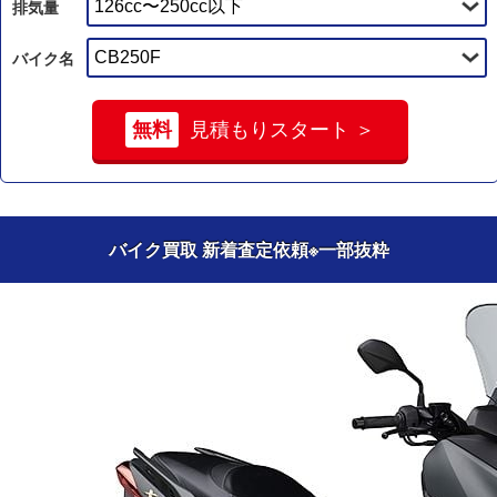
排気量
バイク名
無料
見積もりスタート ＞
バイク買取 新着査定依頼
※一部抜粋