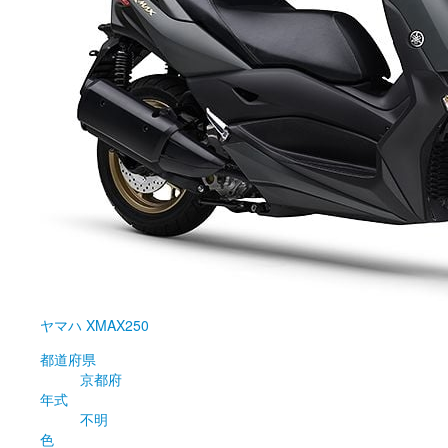
ヤマハ
XMAX250
都道府県
京都府
年式
不明
色