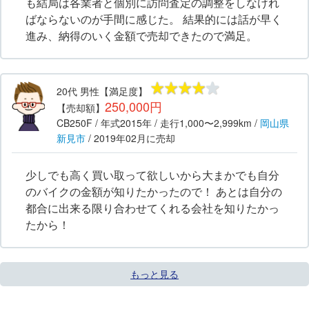
も結局は各業者と個別に訪問査定の調整をしなけれ
ばならないのが手間に感じた。 結果的には話が早く
進み、納得のいく金額で売却できたので満足。
20代
男性
【満足度】
250,000円
【売却額】
CB250F
/ 年式
2015年
/ 走行
1,000〜2,999km
/
岡山県
新見市
/
2019年02月
に売却
少しでも高く買い取って欲しいから大まかでも自分
のバイクの金額が知りたかったので！ あとは自分の
都合に出来る限り合わせてくれる会社を知りたかっ
たから！
もっと見る