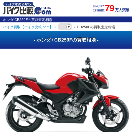
79
おかげ様で
万人突破
ご利用者数
ホンダ CB250Fの買取査定相場
バイク買取【バイク比較.com】
. . .
CB250Fの買取査定相場
- ホンダ / CB250Fの買取相場 -