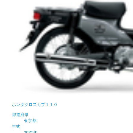
ホンダ
クロスカブ１１０
都道府県
東京都
年式
2021年