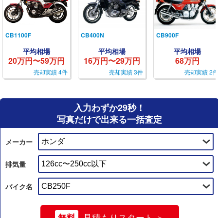
CB1100F
CB400N
CB900F
平均相場
平均相場
平均相場
20万円〜59万円
16万円〜29万円
68万円
売却実績 4件
売却実績 3件
売却実績 2
入力わずか29秒！
写真だけで出来る一括査定
メーカー
排気量
バイク名