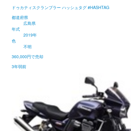
ドゥカティ
スクランブラー ハッシュタグ #HASHTAG
都道府県
広島県
年式
2019年
色
不明
360,000円
で売却
3年弱前