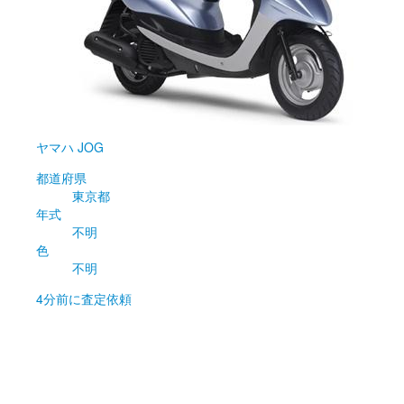
ヤマハ
JOG
都道府県
東京都
年式
不明
色
不明
4分前
に査定依頼