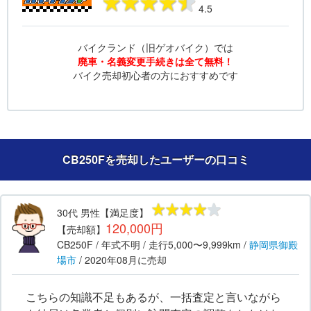
4.5
バイクランド（旧ゲオバイク）では
廃車・名義変更手続きは全て無料！
バイク売却初心者の方におすすめです
CB250Fを売却したユーザーの口コミ
30代
男性
【満足度】
120,000円
【売却額】
CB250F
/ 年式
不明
/ 走行
5,000〜9,999km
/
静岡県
御殿
場市
/
2020年08月
に売却
こちらの知識不足もあるが、一括査定と言いながら