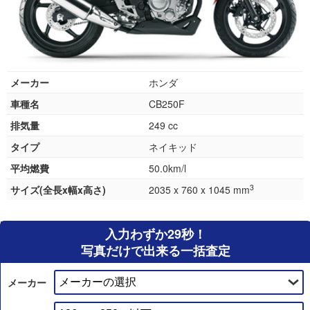
メーカー
ホンダ
車種名
CB250F
排気量
249 cc
タイプ
ネイキッド
平均燃費
50.0km/l
3
サイズ(全長x幅x高さ)
2035 x 760 x 1045 mm
入力わずか29秒！
写真だけで出来る一括査定
メーカー