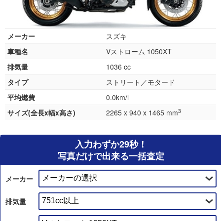
メーカー
スズキ
車種名
Vストローム 1050XT
排気量
1036 cc
タイプ
ストリート／モタード
平均燃費
0.0km/l
3
サイズ(全長x幅x高さ)
2265 x 940 x 1465 mm
入力わずか29秒！
写真だけで出来る一括査定
メーカー
排気量