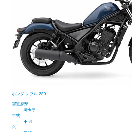
ホンダ
レブル 250
都道府県
埼玉県
年式
不明
色