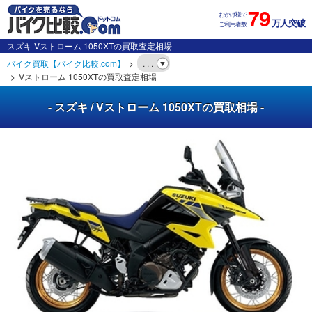
79
おかげ様で
万人突破
ご利用者数
スズキ Vストローム 1050XTの買取査定相場
バイク買取【バイク比較.com】
. . .
Vストローム 1050XTの買取査定相場
- スズキ / Vストローム 1050XTの買取相場 -