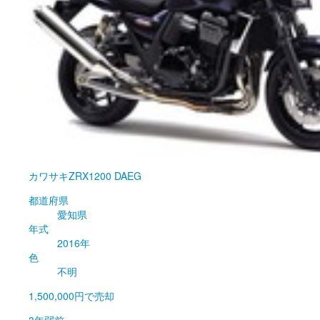
カワサキ
ZRX1200 DAEG
都道府県
愛知県
年式
2016年
色
不明
1,500,000円
で売却
3年弱前