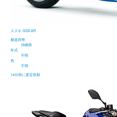
スズキ
GSX-8R
都道府県
沖縄県
年式
不明
色
不明
14分前
に査定依頼