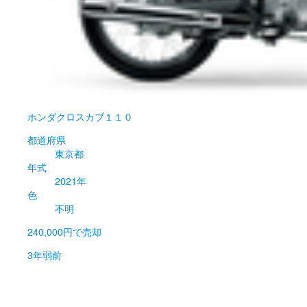
ホンダ
クロスカブ１１０
都道府県
東京都
年式
2021年
色
不明
240,000円
で売却
3年弱前