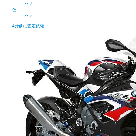
不明
色
不明
4分前
に査定依頼