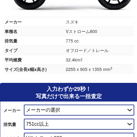
メーカー
スズキ
車種名
Vストローム800
排気量
775 cc
タイプ
オフロード／トレール
平均燃費
32.4km/l
3
サイズ(全長x幅x高さ)
2255 x 905 x 1355 mm
入力わずか29秒！
写真だけで出来る一括査定
メーカー
排気量