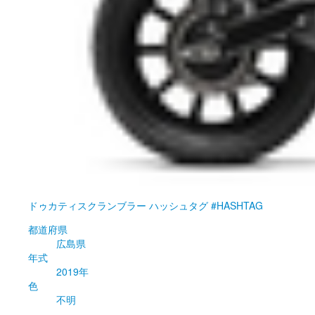
ドゥカティ
スクランブラー ハッシュタグ #HASHTAG
都道府県
広島県
年式
2019年
色
不明