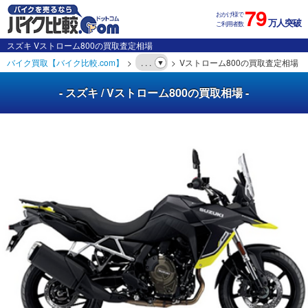
79
おかげ様で
万人突破
ご利用者数
スズキ Vストローム800の買取査定相場
バイク買取【バイク比較.com】
. . .
Vストローム800の買取査定相場
- スズキ / Vストローム800の買取相場 -