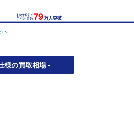
79
おかげ様で
万人突破
ご利用者数
)
S仕様の買取相場 -