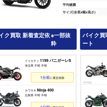
平均燃費
サイズ(全長x幅x高さ)
イク買取 新着査定依
※一部抜
バイク買
粋
ート
1199 パニガーレS
ドゥカティ
埼玉県
不明
不明
1分前
に査定依頼
3年弱前
Ninja 400
カワサキ
広島県
不明
不明
1分前