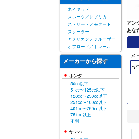
ネイキッド
スポーツ／レプリカ
アン
ストリート／モタード
あな
スクーター
アメリカン／クルーザー
オフロード／トレール
メ
メーカーから探す
ホンダ
50cc以下
51cc〜125cc以下
126cc〜250cc以下
251cc〜400cc以下
401cc〜750cc以下
751cc以上
不明
ヤマハ