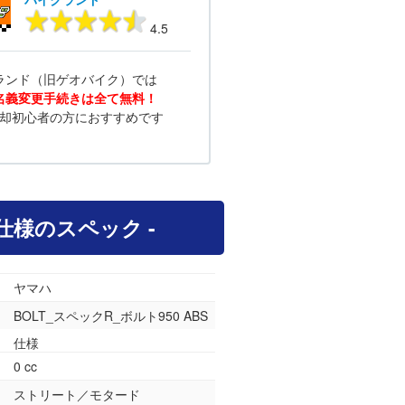
4.5
ランド（旧ゲオバイク）では
名義変更手続きは全て無料！
却初心者の方におすすめです
BS仕様のスペック -
ヤマハ
BOLT_スペックR_ボルト950 ABS
仕様
0 cc
ストリート／モタード