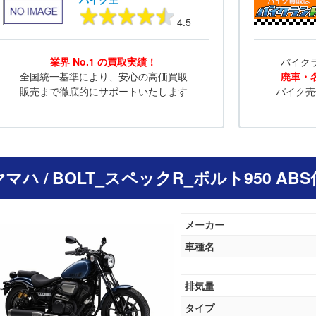
4.5
業界 No.1 の買取実績！
バイク
全国統一基準により、安心の高価買取
廃車・
販売まで徹底的にサポートいたします
バイク売
 ヤマハ / BOLT_スペックR_ボルト950 A
メーカー
車種名
排気量
タイプ