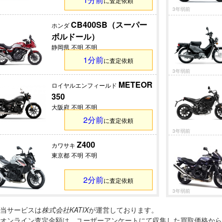
に査定依頼
3年弱前
CB400SB（スーパー
ホンダ
ボルドール）
静岡県
不明
不明
1分前
に査定依頼
3年弱前
METEOR
ロイヤルエンフィールド
350
大阪府
不明
不明
2分前
に査定依頼
3年弱前
Z400
カワサキ
東京都
不明
不明
2分前
に査定依頼
3年弱前
当サービスは
株式会社KATIX
が運営しております。
オンライン査定金額は、ユーザーアンケートにて収集した買取価格から