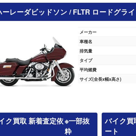
 ハーレーダビッドソン / FLTR ロードグラ
メーカー
車種名
排気量
タイプ
平均燃費
サイズ(全長x幅x高さ)
イク買取 新着査定依
※一部抜
バイク買
粋
ート