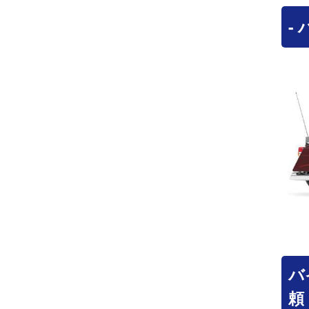
-
バ
頼