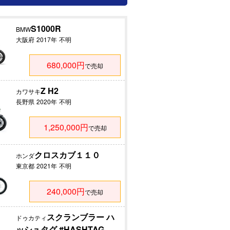
S1000R
BMW
大阪府
2017年
不明
680,000円
で売却
Z H2
カワサキ
長野県
2020年
不明
1,250,000円
で売却
クロスカブ１１０
ホンダ
東京都
2021年
不明
240,000円
で売却
スクランブラー ハ
ドゥカティ
ッシュタグ #HASHTAG