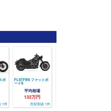
スポ
FLSTFBS ファットボ
FLRT フリーウィーラ
FLTR
ーイS
ー
ド ス
平均相場
平均相場
132万円
240万円
 1件
売却実績 1件
売却実績 1件