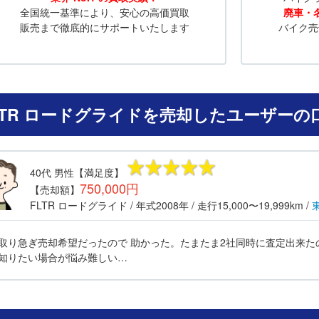
全国統一基準により、安心の高価買取
廃車・
販売まで徹底的にサポートいたします
バイク売
LTR ロードグライドを売却したユーザーの
40代
男性
【満足度】
750,000円
【売却額】
FLTR ロードグライド
/ 年式
2008年
/ 走行
15,000〜19,999km
/
取り急ぎ売却希望だったので 助かった。たまたま2社同時に査定出来た
知りたい場合が悩み難しい…