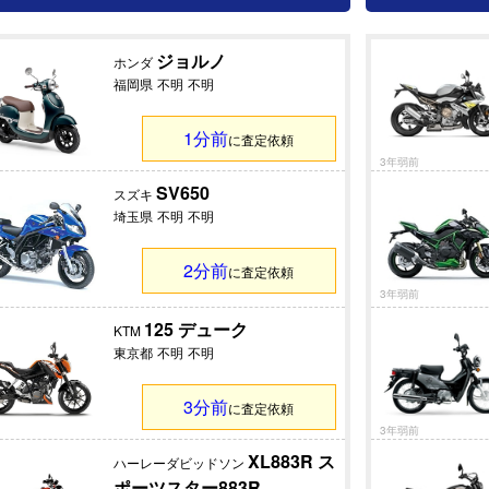
ジョルノ
ホンダ
福岡県
不明
不明
1分前
に査定依頼
3年弱前
SV650
スズキ
埼玉県
不明
不明
2分前
に査定依頼
3年弱前
125 デューク
KTM
東京都
不明
不明
3分前
に査定依頼
3年弱前
XL883R ス
ハーレーダビッドソン
ポーツスター883R