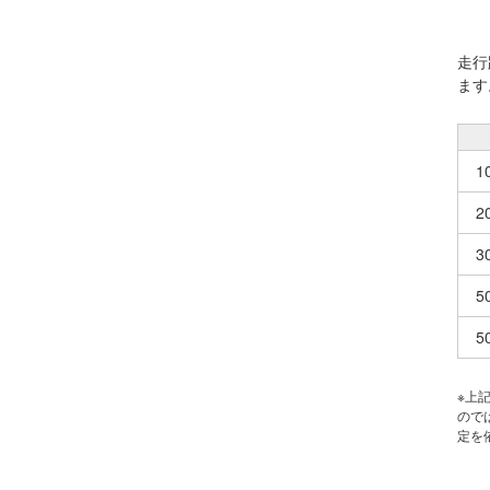
走行
ます
1
2
3
5
5
※上
ので
定を