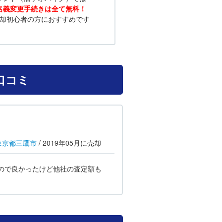
名義変更手続きは全て無料！
却初心者の方におすすめです
口コミ
東京都
三鷹市
/
2019年05月
に売却
ので良かったけど他社の査定額も