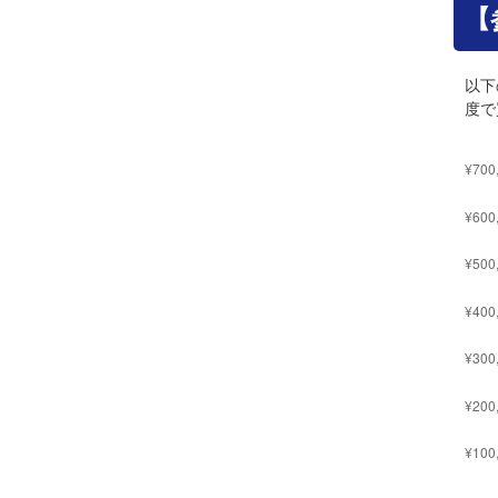
【
以下
度で