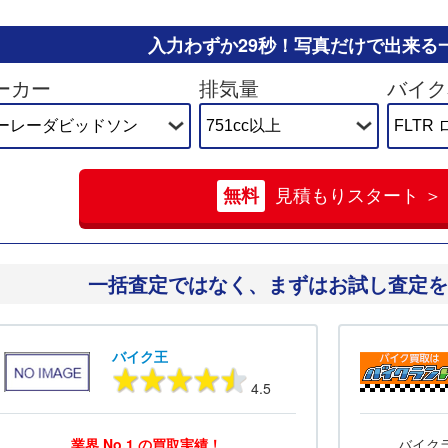
入力わずか29秒！
写真だけで出来る
ーカー
排気量
バイク
無料
見積もりスタート ＞
一括査定ではなく、
まずはお試し査定を
バイク王
4.5
業界 No.1 の買取実績！
バイク