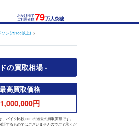
79
おかげ様で
万人突破
ご利用者数
ン(751cc以上)
イドの買取相場 -
最高買取価格
1,000,000円
は、バイク比較.comの過去の買取実績です。
保証するものではございませんのでご了承くだ